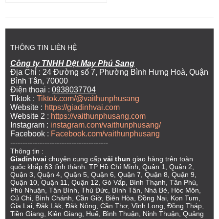
THÔNG TIN LIÊN HỆ
Công ty TNHH Dệt May Phú Sang
Địa Chỉ : 24 Đường số 7, Phường Bình Hưng Hoà, Quận
Bình Tân, 70000
Điện thoại :
0938037704
Tiktok :
Tiktok.com/@vaithunphusang
Website :
https://giadinhvai.com
Website 2 :
https://vaithunphusang.com
Instagram :
instagram.com/vaithunphusang/
Facebook :
Facebook.com/vaithunphusang
----------------------------------------
Thông tin :
Giadinhvai
chuyên cung cấp
vải thun
giao hàng trên toàn
quốc khắp 63 tỉnh thành: TP Hồ Chí Minh, Quận 1, Quận 2,
Quận 3, Quận 4, Quận 5, Quận 6, Quận 7, Quận 8, Quận 9,
Quận 10, Quận 11, Quận 12, Gò Vấp, Bình Thạnh, Tân Phú,
Phú Nhuận, Tân Bình, Thủ Đức, Bình Tân, Nhà Bè, Hóc Môn,
Củ Chi, Bình Chánh, Cần Giờ, Biên Hòa, Đồng Nai, Kon Tum,
Gia Lai, Đăk Lăk, Đăk Nông, Cần Thơ, Vĩnh Long, Đồng Tháp,
Tiền Giang, Kiên Giang, Huế, Bình Thuận, Ninh Thuận, Quảng