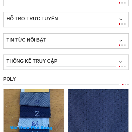
HỖ TRỢ TRỰC TUYẾN
TIN TỨC NỔI BẬT
THỐNG KÊ TRUY CẬP
POLY