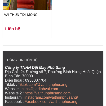
VẢi THUN TIXI MỎNG
Liên hệ
THÔNG TIN LIÊN HỆ
Công ty TNHH Dệt May Phú Sang
Địa Chỉ : 24 Đường số 7, Phường Bình Hưng Hoà, Quận
Bình Tân, 70000
Điện thoại :
0938037704
Tiktok :
Tiktok.com/@vaithunphusang
Website :
https://giadinhvai.com
Website 2 :
https://vaithunphusang.com
Instagram :
instagram.com/vaithunphusang/
Facebook :
Facebook.com/vaithunphusang
----------------------------------------