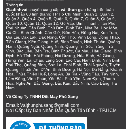
Thông tin :
Giadinhvai
chuyên cung cấp
vải thun
giao hàng trên toàn
quốc khắp 63 tỉnh thành: TP Hồ Chí Minh, Quận 1, Quận 2,
Quận 3, Quận 4, Quận 5, Quận 6, Quận 7, Quận 8, Quận 9,
Quận 10, Quận 11, Quận 12, Gò Vấp, Bình Thạnh, Tân Phú,
Phú Nhuận, Tân Bình, Thủ Đức, Bình Tân, Nhà Bè, Hóc Môn,
Củ Chi, Bình Chánh, Cần Giờ, Biên Hòa, Đồng Nai, Kon Tum,
Gia Lai, Đăk Lăk, Đăk Nông, Cần Thơ, Vĩnh Long, Đồng Tháp,
Tiền Giang, Kiên Giang, Huế, Bình Thuận, Ninh Thuận, Quảng
Nam, Quảng Ngãi, Quảng Ninh, Quảng Trị, Sóc Trăng, Trà
Vinh, Bạc Liêu, Bến Tre, Bình Phước, Cà Mau, Hậu Giang, Bình
Định, Hà Tĩnh, Hải Phòng, Hải Dương, Hòa Bình, Hà Giang,
Hưng Yên, Lai Châu, Lạng Sơn, Lào Cai, Nam Định, Ninh Bình,
Phú Thọ, Quảng Bình, Sơn La, Thái Bình, Thái Nguyên, Tuyên
Quang, Thuận An, Dĩ An, Bình Dương, Hà Nội, Đà Nẵng, Khánh
Hòa, Thừa Thiên Huế, Long An, Bà Rịa - Vũng Tàu, Tây Ninh,
Lâm Đồng, Vĩnh Phúc, Yên Bái, Phú Yên, Nam Định, Thanh
Hóa, Nghệ An, Bắc Giang, Bắc Kạn, Bắc Ninh, Cao Bằng, Hà
Nam.
Về Công Ty TNHH Dệt May Phú Sang
--------------------------------------
Email: Vaithunphusang@gmail.com
Nơi Cấp: Ủy Ban Nhân Dân Quận Tân Bình - TP.HCM