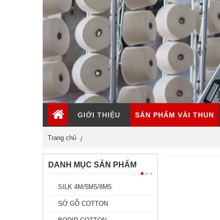
GIỚI THIỆU
SẢN PHẨM VẢI THUN
Trang chủ
DANH MỤC SẢN PHẨM
SILK 4M/5M5/8M5
SỚ GỖ COTTON