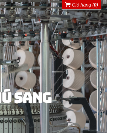
Giỏ hàng (
0
)