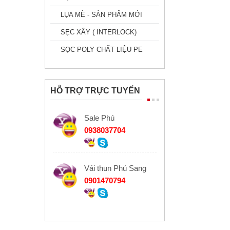
LỤA MÈ - SẢN PHẨM MỚI
SẸC XÂY ( INTERLOCK)
SỌC POLY CHẤT LIỆU PE
HỖ TRỢ TRỰC TUYẾN
Sale Phú
0938037704
Vải thun Phú Sang
0901470794