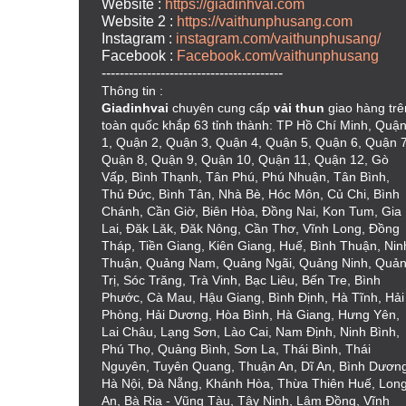
Website :
https://giadinhvai.com
Website 2 :
https://vaithunphusang.com
Instagram :
instagram.com/vaithunphusang/
Facebook :
Facebook.com/vaithunphusang
----------------------------------------
Thông tin :
Giadinhvai
chuyên cung cấp
vải thun
giao hàng trê
toàn quốc khắp 63 tỉnh thành: TP Hồ Chí Minh, Quậ
1, Quận 2, Quận 3, Quận 4, Quận 5, Quận 6, Quận 7
Quận 8, Quận 9, Quận 10, Quận 11, Quận 12, Gò
Vấp, Bình Thạnh, Tân Phú, Phú Nhuận, Tân Bình,
Thủ Đức, Bình Tân, Nhà Bè, Hóc Môn, Củ Chi, Bình
Chánh, Cần Giờ, Biên Hòa, Đồng Nai, Kon Tum, Gia
Lai, Đăk Lăk, Đăk Nông, Cần Thơ, Vĩnh Long, Đồng
Tháp, Tiền Giang, Kiên Giang, Huế, Bình Thuận, Nin
Thuận, Quảng Nam, Quảng Ngãi, Quảng Ninh, Quả
Trị, Sóc Trăng, Trà Vinh, Bạc Liêu, Bến Tre, Bình
Phước, Cà Mau, Hậu Giang, Bình Định, Hà Tĩnh, Hải
Phòng, Hải Dương, Hòa Bình, Hà Giang, Hưng Yên,
Lai Châu, Lạng Sơn, Lào Cai, Nam Định, Ninh Bình,
Phú Thọ, Quảng Bình, Sơn La, Thái Bình, Thái
Nguyên, Tuyên Quang, Thuận An, Dĩ An, Bình Dương
Hà Nội, Đà Nẵng, Khánh Hòa, Thừa Thiên Huế, Lon
An, Bà Rịa - Vũng Tàu, Tây Ninh, Lâm Đồng, Vĩnh