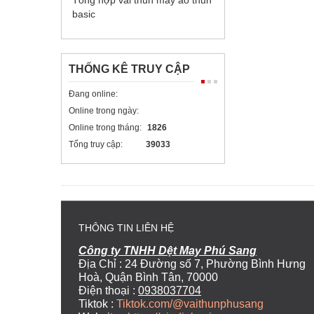
Tổng hợp vải thun may áo thun
basic
THỐNG KÊ TRUY CẬP
Đang online:
Online trong ngày:
Online trong tháng:
1826
Tổng truy cập:
39033
THÔNG TIN LIÊN HỆ
Công ty TNHH Dệt May Phú Sang
Địa Chỉ : 24 Đường số 7, Phường Bình Hưng
Hoà, Quận Bình Tân, 70000
Điện thoại :
0938037704
Tiktok :
Tiktok.com/@vaithunphusang