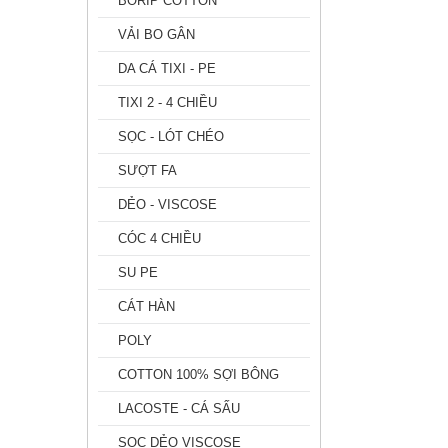
BORIP COTTON
VẢI BO GÂN
DA CÁ TIXI - PE
TIXI 2 - 4 CHIỀU
SỌC - LÓT CHÉO
SƯỢT FA
DẺO - VISCOSE
CÓC 4 CHIỀU
SU PE
CÁT HÀN
POLY
COTTON 100% SỢI BÔNG
LACOSTE - CÁ SẤU
SỌC DẺO VISCOSE