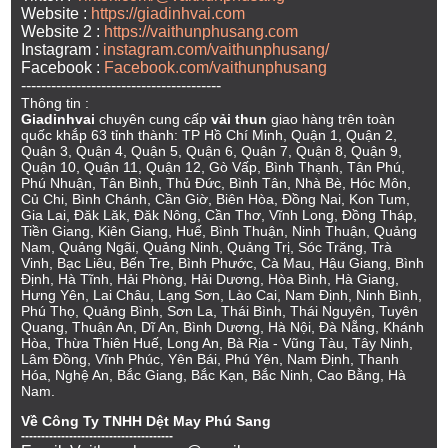
Website :
https://giadinhvai.com
Website 2 :
https://vaithunphusang.com
Instagram :
instagram.com/vaithunphusang/
Facebook :
Facebook.com/vaithunphusang
----------------------------------------
Thông tin :
Giadinhvai
chuyên cung cấp
vải thun
giao hàng trên toàn
quốc khắp 63 tỉnh thành: TP Hồ Chí Minh, Quận 1, Quận 2,
Quận 3, Quận 4, Quận 5, Quận 6, Quận 7, Quận 8, Quận 9,
Quận 10, Quận 11, Quận 12, Gò Vấp, Bình Thạnh, Tân Phú,
Phú Nhuận, Tân Bình, Thủ Đức, Bình Tân, Nhà Bè, Hóc Môn,
Củ Chi, Bình Chánh, Cần Giờ, Biên Hòa, Đồng Nai, Kon Tum,
Gia Lai, Đăk Lăk, Đăk Nông, Cần Thơ, Vĩnh Long, Đồng Tháp,
Tiền Giang, Kiên Giang, Huế, Bình Thuận, Ninh Thuận, Quảng
Nam, Quảng Ngãi, Quảng Ninh, Quảng Trị, Sóc Trăng, Trà
Vinh, Bạc Liêu, Bến Tre, Bình Phước, Cà Mau, Hậu Giang, Bình
Định, Hà Tĩnh, Hải Phòng, Hải Dương, Hòa Bình, Hà Giang,
Hưng Yên, Lai Châu, Lạng Sơn, Lào Cai, Nam Định, Ninh Bình,
Phú Thọ, Quảng Bình, Sơn La, Thái Bình, Thái Nguyên, Tuyên
Quang, Thuận An, Dĩ An, Bình Dương, Hà Nội, Đà Nẵng, Khánh
Hòa, Thừa Thiên Huế, Long An, Bà Rịa - Vũng Tàu, Tây Ninh,
Lâm Đồng, Vĩnh Phúc, Yên Bái, Phú Yên, Nam Định, Thanh
Hóa, Nghệ An, Bắc Giang, Bắc Kạn, Bắc Ninh, Cao Bằng, Hà
Nam.
Về Công Ty TNHH Dệt May Phú Sang
--------------------------------------