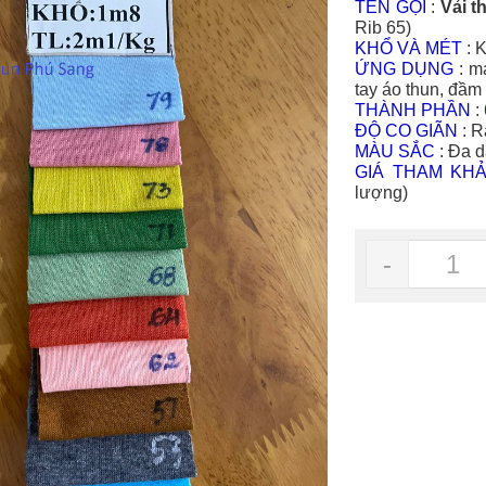
TÊN GỌI
:
Vải t
Rib 65)
KHỔ VÀ MÉT
: 
ỨNG DỤNG
: m
tay áo thun, đầ
THÀNH PHẦN
:
ĐỘ CO GIÃN
: R
MÀU SẮC
: Đa 
GIÁ THAM KH
lượng)
-