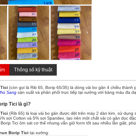
ẩm
Thông số kỹ thuật
Tici
(còn gọi là Rib 65, Borip 65/35) là dòng vải bo gân 4 chiều thà
Phú Sang
sản xuất và phân phối trực tiếp tại xưởng với bảng màu đa d
rip Tici là gì?
Tici
(Rib 65) là loại vải bo gân được dệt trên máy 2 dàn kim, sử dụng
35% sợi Cotton và 5% sợi Spandex, tạo nên một chất vải có gân dọc đặc
Borip Tici ôm sát cơ thể nhưng vẫn giữ form tốt sau nhiều lần giặt, p
thun Borip Tici
tại xưởng: