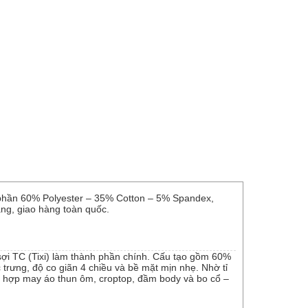
nh phần 60% Polyester – 35% Cotton – 5% Spandex,
ạng, giao hàng toàn quốc.
 sợi TC (Tixi) làm thành phần chính. Cấu tạo gồm 60%
 trưng, độ co giãn 4 chiều và bề mặt mịn nhẹ. Nhờ tỉ
hù hợp may áo thun ôm, croptop, đầm body và bo cổ –