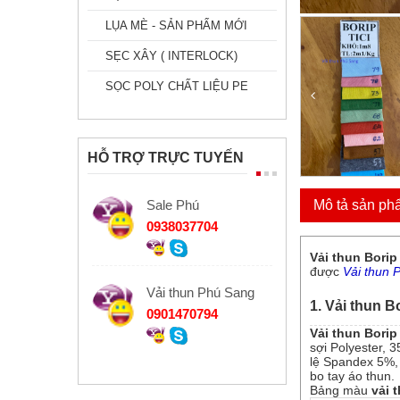
LỤA MÈ - SẢN PHẨM MỚI
SẸC XÂY ( INTERLOCK)
SỌC POLY CHẤT LIỆU PE
HỖ TRỢ TRỰC TUYẾN
Sale Phú
Mô tả sản ph
0938037704
Vải thun Borip 
được
Vải thun 
Vải thun Phú Sang
1. Vải thun Bo
0901470794
Vải thun Borip 
sợi Polyester, 
lệ Spandex 5%, 
bo tay áo thun.
Bảng màu
vải 