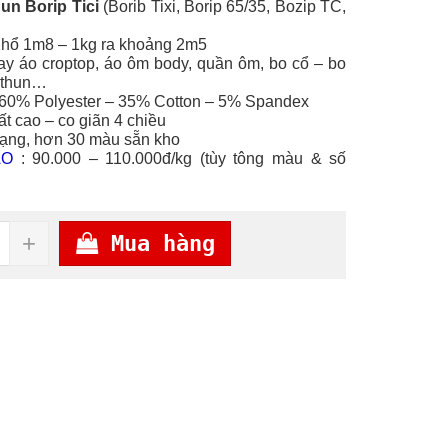
hun Borip Tici
(Borib Tixi, Borip 65/35, Bozip TC,
Khổ 1m8 – 1kg ra khoảng 2m5
ay áo croptop, áo ôm body, quần ôm, bo cổ – bo
m thun…
 60% Polyester – 35% Cotton – 5% Spandex
ất cao – co giãn 4 chiều
dạng, hơn 30 màu sẵn kho
ẢO
: 90.000 – 110.000đ/kg (tùy tông màu & số
+
Mua hàng