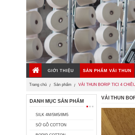
GIỚI THIỆU
SẢN PHẨM VẢI THUN
Trang chủ
Sản phẩm
VẢI THUN BORIP TICI 4 CHIỀ
VẢI THUN BOR
DANH MỤC SẢN PHẨM
SILK 4M/5M5/8M5
SỚ GỖ COTTON