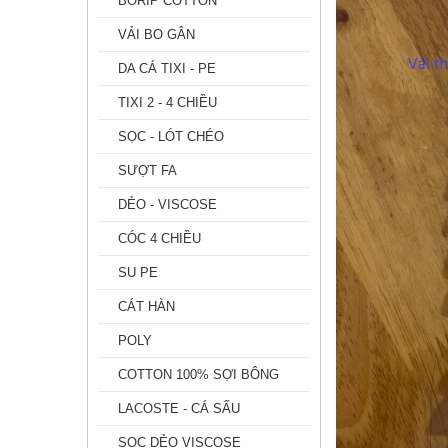
BORIP COTTON
VẢI BO GÂN
DA CÁ TIXI - PE
TIXI 2 - 4 CHIỀU
SỌC - LÓT CHÉO
SƯỢT FA
DẺO - VISCOSE
CÓC 4 CHIỀU
SU PE
CÁT HÀN
POLY
COTTON 100% SỢI BÔNG
LACOSTE - CÁ SẤU
SỌC DẺO VISCOSE