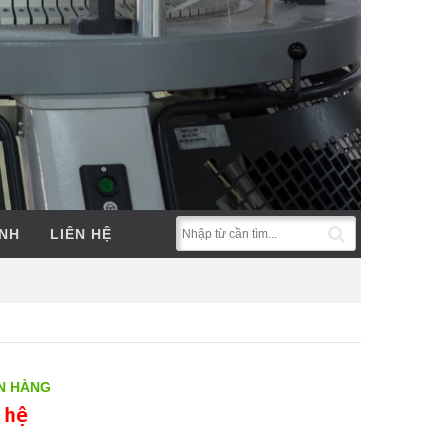
ẢNH
LIÊN HỆ
N HÀNG
 hệ