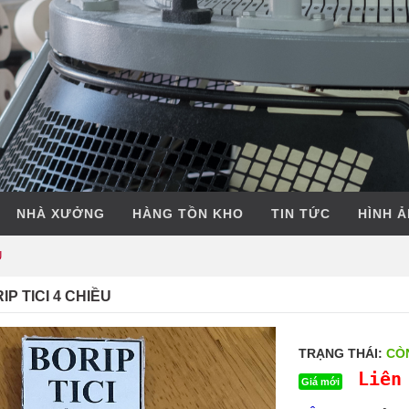
NHÀ XƯỞNG
HÀNG TỒN KHO
TIN TỨC
HÌNH 
U
IP TICI 4 CHIỀU
TRẠNG THÁI:
CÒ
Liên
Giá mới