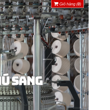
Giỏ hàng (
0
)