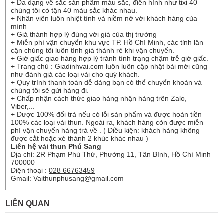
+ Đa dạng về sắc sản phẩm màu sắc, điển hình như tixi 40
chúng tôi có tận 40 màu sắc khác nhau.
+ Nhân viên luôn nhiệt tình và niềm nở với khách hàng của
mình
+ Giá thành hợp lý đúng với giá của thị trường
+ Miễn phí vận chuyển khu vực TP. Hồ Chí Minh, các tỉnh lân
cận chúng tôi luôn tính giá thành rẻ khi vận chuyển.
+ Giờ giấc giao hàng hợp lý tránh tình trạng chậm trễ giờ giấc.
+ Trang chủ : Giadinhvai.com luôn luôn cập nhật bài mới cũng
như đánh giá các loại vải cho quý khách.
+ Quy trình thanh toán dễ dàng bạn có thể chuyển khoản và
chúng tôi sẽ gửi hàng đi.
+ Chấp nhận cách thức giao hàng nhận hàng trên Zalo,
Viber,...
+ Được 100% đổi trả nếu có lỗi sản phẩm và được hoàn tiền
100% các loại vải thun. Ngoài ra, khách hàng còn được miễn
phí vận chuyển hàng trả về . ( Điều kiện: khách hàng không
được cắt hoặc xé thành 2 khúc khác nhau )
Liên hệ vải thun Phú Sang
Địa chỉ: 2R Phạm Phú Thứ, Phường 11, Tân Bình, Hồ Chí Minh
700000
Điện thoại :
028 66763459
Gmail: Vaithunphusang@gmail.com
LIÊN QUAN