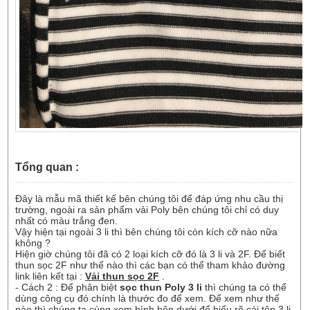
Tổng quan :
Đây là mẫu mã thiết kế bên chúng tôi để đáp ứng nhu cầu thị
trường, ngoài ra sản phẩm vải Poly bên chúng tôi chỉ có duy
nhất có màu trắng đen.
Vậy hiện tại ngoài 3 li thì bên chúng tôi còn kích cỡ nào nữa
không ?
Hiện giờ chúng tôi đã có 2 loại kích cỡ đó là 3 li và 2F. Để biết
thun sọc 2F như thế nào thì các bạn có thể tham khảo đường
link liên kết tại :
Vải thun sọc 2F
.
- Cách 2 : Để phân biệt
sọc thun Poly 3 li
thì chúng ta có thể
dùng công cụ đó chính là thước đo để xem. Để xem như thế
nào thì chúng ta cùng xem hình bên dưới để hiểu rõ cái tên 3 li