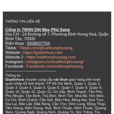
THÔNG TIN LIÊN HỆ
Công ty TNHH Dệt May Phú Sang
Địa Chỉ : 24 Đường số 7, Phường Bình Hưng Hoà, Quận
Bình Tân, 70000
Điện thoại :
0938037704
Tiktok :
Tiktok.com/@vaithunphusang
Website :
https://giadinhvai.com
Website 2 :
https://vaithunphusang.com
Instagram :
instagram.com/vaithunphusang/
Facebook :
Facebook.com/vaithunphusang
----------------------------------------
Thông tin :
Giadinhvai
chuyên cung cấp
vải thun
giao hàng trên toàn
quốc khắp 63 tỉnh thành: TP Hồ Chí Minh, Quận 1, Quận 2,
Quận 3, Quận 4, Quận 5, Quận 6, Quận 7, Quận 8, Quận 9,
Quận 10, Quận 11, Quận 12, Gò Vấp, Bình Thạnh, Tân Phú,
Phú Nhuận, Tân Bình, Thủ Đức, Bình Tân, Nhà Bè, Hóc Môn,
Củ Chi, Bình Chánh, Cần Giờ, Biên Hòa, Đồng Nai, Kon Tum,
Gia Lai, Đăk Lăk, Đăk Nông, Cần Thơ, Vĩnh Long, Đồng Tháp,
Tiền Giang, Kiên Giang, Huế, Bình Thuận, Ninh Thuận, Quảng
Nam, Quảng Ngãi, Quảng Ninh, Quảng Trị, Sóc Trăng, Trà