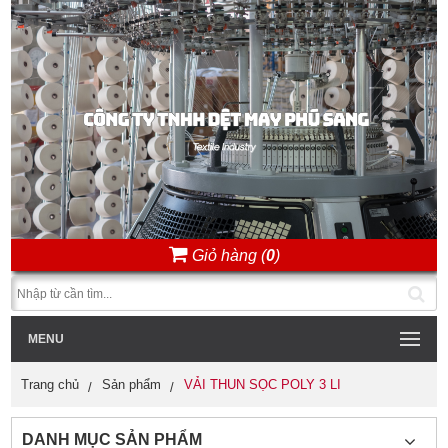
Giỏ hàng (
0
)
MENU
Trang chủ
Sản phẩm
VẢI THUN SỌC POLY 3 LI
DANH MỤC SẢN PHẨM