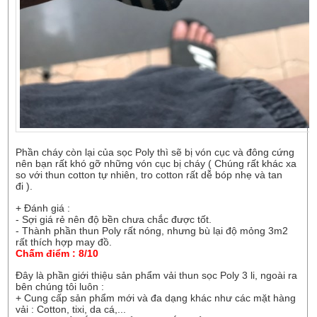
Phần cháy còn lại của sọc Poly thì sẽ bị vón cục và đông cứng
nên bạn rất khó gỡ những vón cục bị cháy ( Chúng rất khác xa
so với thun cotton tự nhiên, tro cotton rất dễ bóp nhẹ và tan
đi ).
+ Đánh giá :
- Sợi giá rẻ nên độ bền chưa chắc được tốt.
- Thành phần thun Poly rất nóng, nhưng bù lại độ mỏng 3m2
rất thích hợp may đồ.
Chấm điểm : 8/10
Đây là phần giới thiệu sản phẩm vải thun sọc Poly 3 li, ngoài ra
bên chúng tôi luôn :
+ Cung cấp sản phẩm mới và đa dạng khác như các mặt hàng
vải : Cotton, tixi, da cá,...