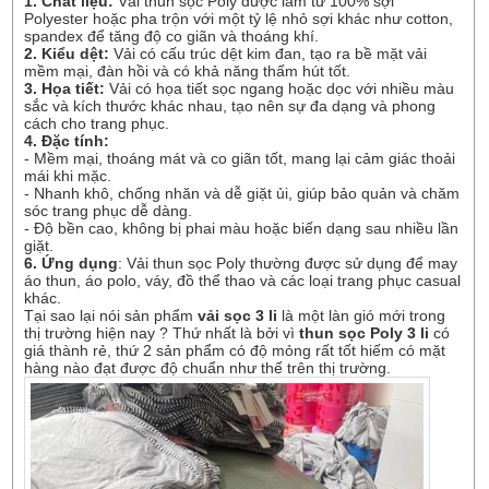
1. Chất liệu:
Vải thun sọc Poly được làm từ 100% sợi
Polyester hoặc pha trộn với một tỷ lệ nhỏ sợi khác như cotton,
spandex để tăng độ co giãn và thoáng khí.
2. Kiểu dệt:
Vải có cấu trúc dệt kim đan, tạo ra bề mặt vải
mềm mại, đàn hồi và có khả năng thấm hút tốt.
3. Họa tiết:
Vải có họa tiết sọc ngang hoặc dọc với nhiều màu
sắc và kích thước khác nhau, tạo nên sự đa dạng và phong
cách cho trang phục.
4. Đặc tính:
- Mềm mại, thoáng mát và co giãn tốt, mang lại cảm giác thoải
mái khi mặc.
- Nhanh khô, chống nhăn và dễ giặt ủi, giúp bảo quản và chăm
sóc trang phục dễ dàng.
- Độ bền cao, không bị phai màu hoặc biến dạng sau nhiều lần
giặt.
6. Ứng dụng
: Vải thun sọc Poly thường được sử dụng để may
áo thun, áo polo, váy, đồ thể thao và các loại trang phục casual
khác.
Tại sao lại nói sản phẩm
vải sọc 3 li
là một làn gió mới trong
thị trường hiện nay ? Thứ nhất là bởi vì
thun sọc Poly 3 li
có
giá thành rẻ, thứ 2 sản phẩm có độ mỏng rất tốt hiếm có mặt
hàng nào đạt được độ chuẩn như thế trên thị trường.