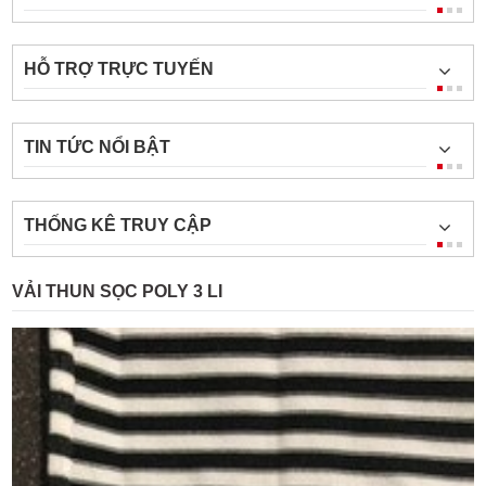
HỖ TRỢ TRỰC TUYẾN
TIN TỨC NỔI BẬT
THỐNG KÊ TRUY CẬP
VẢI THUN SỌC POLY 3 LI