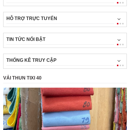
HỖ TRỢ TRỰC TUYẾN
TIN TỨC NỔI BẬT
THỐNG KÊ TRUY CẬP
VẢI THUN TIXI 40