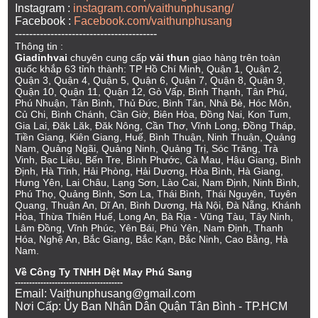
Instagram :
instagram.com/vaithunphusang/
Facebook :
Facebook.com/vaithunphusang
----------------------------------------
Thông tin :
Giadinhvai
chuyên cung cấp
vải thun
giao hàng trên toàn
quốc khắp 63 tỉnh thành: TP Hồ Chí Minh, Quận 1, Quận 2,
Quận 3, Quận 4, Quận 5, Quận 6, Quận 7, Quận 8, Quận 9,
Quận 10, Quận 11, Quận 12, Gò Vấp, Bình Thạnh, Tân Phú,
Phú Nhuận, Tân Bình, Thủ Đức, Bình Tân, Nhà Bè, Hóc Môn,
Củ Chi, Bình Chánh, Cần Giờ, Biên Hòa, Đồng Nai, Kon Tum,
Gia Lai, Đăk Lăk, Đăk Nông, Cần Thơ, Vĩnh Long, Đồng Tháp,
Tiền Giang, Kiên Giang, Huế, Bình Thuận, Ninh Thuận, Quảng
Nam, Quảng Ngãi, Quảng Ninh, Quảng Trị, Sóc Trăng, Trà
Vinh, Bạc Liêu, Bến Tre, Bình Phước, Cà Mau, Hậu Giang, Bình
Định, Hà Tĩnh, Hải Phòng, Hải Dương, Hòa Bình, Hà Giang,
Hưng Yên, Lai Châu, Lạng Sơn, Lào Cai, Nam Định, Ninh Bình,
Phú Thọ, Quảng Bình, Sơn La, Thái Bình, Thái Nguyên, Tuyên
Quang, Thuận An, Dĩ An, Bình Dương, Hà Nội, Đà Nẵng, Khánh
Hòa, Thừa Thiên Huế, Long An, Bà Rịa - Vũng Tàu, Tây Ninh,
Lâm Đồng, Vĩnh Phúc, Yên Bái, Phú Yên, Nam Định, Thanh
Hóa, Nghệ An, Bắc Giang, Bắc Kạn, Bắc Ninh, Cao Bằng, Hà
Nam.
Về Công Ty TNHH Dệt May Phú Sang
--------------------------------------
Email: Vaithunphusang@gmail.com
Nơi Cấp: Ủy Ban Nhân Dân Quận Tân Bình - TP.HCM