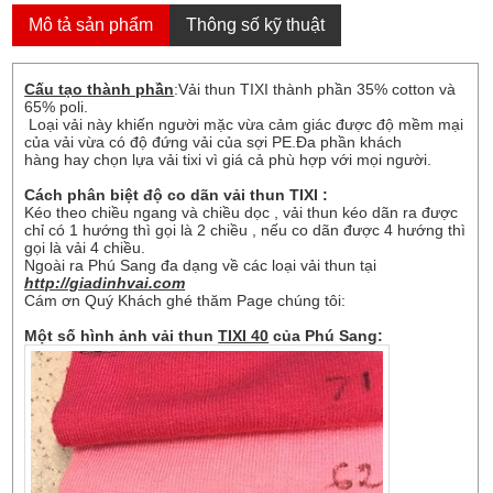
Mô tả sản phẩm
Thông số kỹ thuật
Cấu tạo thành phần
:Vải thun TIXI thành phần 35% cotton và
65% poli.
Loại vải này khiến người mặc vừa cảm giác được độ mềm mại
của vải vừa có độ đứng vải của sợi PE.Đa phần khách
hàng hay chọn lựa vải tixi vì giá cả phù hợp với mọi người.
Cách phân biệt độ co dãn vải thun TIXI :
Kéo theo chiều ngang và chiều dọc , vải thun kéo dãn ra được
chỉ có 1 hướng thì gọi là 2 chiều , nếu co dãn được 4 hướng thì
gọi là vải 4 chiều.
Ngoài ra Phú Sang đa dạng về các loại vải thun tại
http://giadinhvai.com
Cám ơn Quý Khách ghé thăm Page chúng tôi:
Một số hình ảnh vải thun
TIXI 40
của Phú Sang: