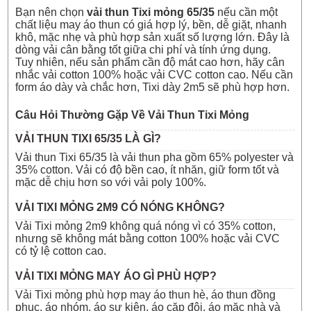
Bạn nên chọn
vải thun Tixi mỏng 65/35
nếu cần một
chất liệu may áo thun có giá hợp lý, bền, dễ giặt, nhanh
khô, mặc nhẹ và phù hợp sản xuất số lượng lớn. Đây là
dòng vải cân bằng tốt giữa chi phí và tính ứng dụng.
Tuy nhiên, nếu sản phẩm cần độ mát cao hơn, hãy cân
nhắc
vải cotton 100%
hoặc
vải CVC cotton cao
. Nếu cần
form áo dày và chắc hơn,
Tixi dày 2m5
sẽ phù hợp hơn.
Câu Hỏi Thường Gặp Về Vải Thun Tixi Mỏng
VẢI THUN TIXI 65/35 LÀ GÌ?
Vải thun Tixi 65/35 là vải thun pha gồm 65% polyester và
35% cotton. Vải có độ bền cao, ít nhăn, giữ form tốt và
mặc dễ chịu hơn so với vải poly 100%.
VẢI TIXI MỎNG 2M9 CÓ NÓNG KHÔNG?
Vải Tixi mỏng 2m9 không quá nóng vì có 35% cotton,
nhưng sẽ không mát bằng cotton 100% hoặc vải CVC
có tỷ lệ cotton cao.
VẢI TIXI MỎNG MAY ÁO GÌ PHÙ HỢP?
Vải Tixi mỏng phù hợp may áo thun hè, áo thun đồng
phục, áo nhóm, áo sự kiện, áo cặp đôi, áo mặc nhà và