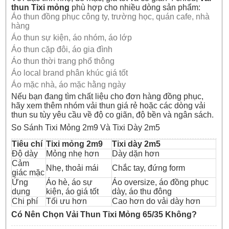
thun Tixi mỏng
phù hợp cho nhiều dòng sản phẩm:
Áo thun đồng phục công ty, trường học, quán cafe, nhà
hàng
Áo thun sự kiện, áo nhóm, áo lớp
Áo thun cặp đôi, áo gia đình
Áo thun thời trang phổ thông
Áo local brand phân khúc giá tốt
Áo mặc nhà, áo mặc hằng ngày
Nếu bạn đang tìm chất liệu cho đơn hàng đồng phục,
hãy xem thêm nhóm
vải thun giá rẻ
hoặc các dòng
vải
thun su
tùy yêu cầu về độ co giãn, độ bền và ngân sách.
So Sánh Tixi Mỏng 2m9 Và Tixi Dày 2m5
Tiêu chí
Tixi mỏng 2m9
Tixi dày 2m5
Độ dày
Mỏng nhẹ hơn
Dày dặn hơn
Cảm
Nhẹ, thoải mái
Chắc tay, đứng form
giác mặc
Ứng
Áo hè, áo sự
Áo oversize, áo đồng phục
dụng
kiện, áo giá tốt
dày, áo thu đông
Chi phí
Tối ưu hơn
Cao hơn do vải dày hơn
Có Nên Chọn Vải Thun Tixi Mỏng 65/35 Không?