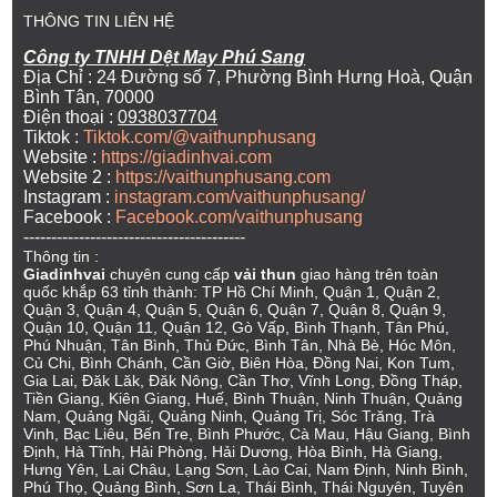
THÔNG TIN LIÊN HỆ
Công ty TNHH Dệt May Phú Sang
Địa Chỉ : 24 Đường số 7, Phường Bình Hưng Hoà, Quận
Bình Tân, 70000
Điện thoại :
0938037704
Tiktok :
Tiktok.com/@vaithunphusang
Website :
https://giadinhvai.com
Website 2 :
https://vaithunphusang.com
Instagram :
instagram.com/vaithunphusang/
Facebook :
Facebook.com/vaithunphusang
----------------------------------------
Thông tin :
Giadinhvai
chuyên cung cấp
vải thun
giao hàng trên toàn
quốc khắp 63 tỉnh thành: TP Hồ Chí Minh, Quận 1, Quận 2,
Quận 3, Quận 4, Quận 5, Quận 6, Quận 7, Quận 8, Quận 9,
Quận 10, Quận 11, Quận 12, Gò Vấp, Bình Thạnh, Tân Phú,
Phú Nhuận, Tân Bình, Thủ Đức, Bình Tân, Nhà Bè, Hóc Môn,
Củ Chi, Bình Chánh, Cần Giờ, Biên Hòa, Đồng Nai, Kon Tum,
Gia Lai, Đăk Lăk, Đăk Nông, Cần Thơ, Vĩnh Long, Đồng Tháp,
Tiền Giang, Kiên Giang, Huế, Bình Thuận, Ninh Thuận, Quảng
Nam, Quảng Ngãi, Quảng Ninh, Quảng Trị, Sóc Trăng, Trà
Vinh, Bạc Liêu, Bến Tre, Bình Phước, Cà Mau, Hậu Giang, Bình
Định, Hà Tĩnh, Hải Phòng, Hải Dương, Hòa Bình, Hà Giang,
Hưng Yên, Lai Châu, Lạng Sơn, Lào Cai, Nam Định, Ninh Bình,
Phú Thọ, Quảng Bình, Sơn La, Thái Bình, Thái Nguyên, Tuyên