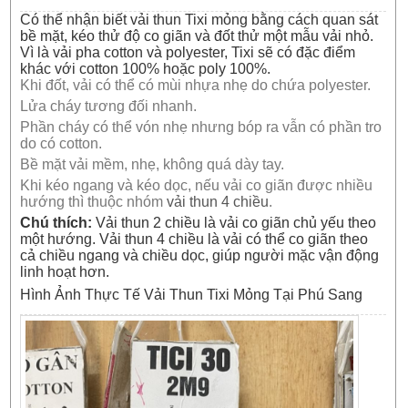
Có thể nhận biết vải thun Tixi mỏng bằng cách quan sát
bề mặt, kéo thử độ co giãn và đốt thử một mẫu vải nhỏ.
Vì là vải pha cotton và polyester, Tixi sẽ có đặc điểm
khác với cotton 100% hoặc poly 100%.
Khi đốt, vải có thể có mùi nhựa nhẹ do chứa polyester.
Lửa cháy tương đối nhanh.
Phần cháy có thể vón nhẹ nhưng bóp ra vẫn có phần tro
do có cotton.
Bề mặt vải mềm, nhẹ, không quá dày tay.
Khi kéo ngang và kéo dọc, nếu vải co giãn được nhiều
hướng thì thuộc nhóm
vải thun 4 chiều
.
Chú thích:
Vải thun 2 chiều là vải co giãn chủ yếu theo
một hướng. Vải thun 4 chiều là vải có thể co giãn theo
cả chiều ngang và chiều dọc, giúp người mặc vận động
linh hoạt hơn.
Hình Ảnh Thực Tế Vải Thun Tixi Mỏng Tại Phú Sang