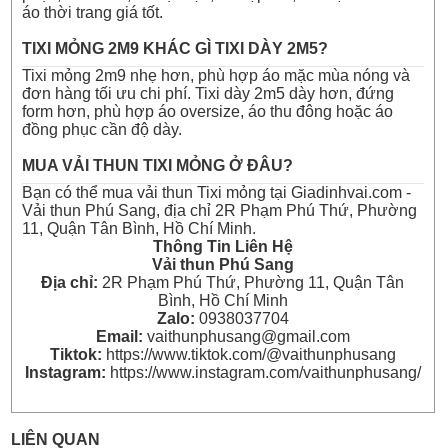
áo thời trang giá tốt.
TIXI MỎNG 2M9 KHÁC GÌ TIXI DÀY 2M5?
Tixi mỏng 2m9 nhẹ hơn, phù hợp áo mặc mùa nóng và
đơn hàng tối ưu chi phí. Tixi dày 2m5 dày hơn, đứng
form hơn, phù hợp áo oversize, áo thu đông hoặc áo
đồng phục cần độ dày.
MUA VẢI THUN TIXI MỎNG Ở ĐÂU?
Bạn có thể mua vải thun Tixi mỏng tại Giadinhvai.com -
Vải thun Phú Sang, địa chỉ 2R Phạm Phú Thứ, Phường
11, Quận Tân Bình, Hồ Chí Minh.
Thông Tin Liên Hệ
Vải thun Phú Sang
Địa chỉ:
2R Phạm Phú Thứ, Phường 11, Quận Tân
Bình, Hồ Chí Minh
Zalo:
0938037704
Email:
vaithunphusang@gmail.com
Tiktok:
https://www.tiktok.com/@vaithunphusang
Instagram:
https://www.instagram.com/vaithunphusang/
LIÊN QUAN