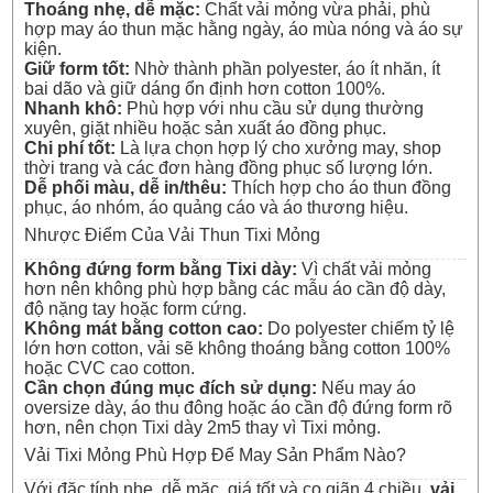
Thoáng nhẹ, dễ mặc:
Chất vải mỏng vừa phải, phù
hợp may áo thun mặc hằng ngày, áo mùa nóng và áo sự
kiện.
Giữ form tốt:
Nhờ thành phần polyester, áo ít nhăn, ít
bai dão và giữ dáng ổn định hơn cotton 100%.
Nhanh khô:
Phù hợp với nhu cầu sử dụng thường
xuyên, giặt nhiều hoặc sản xuất áo đồng phục.
Chi phí tốt:
Là lựa chọn hợp lý cho xưởng may, shop
thời trang và các đơn hàng đồng phục số lượng lớn.
Dễ phối màu, dễ in/thêu:
Thích hợp cho áo thun đồng
phục, áo nhóm, áo quảng cáo và áo thương hiệu.
Nhược Điểm Của Vải Thun Tixi Mỏng
Không đứng form bằng Tixi dày:
Vì chất vải mỏng
hơn nên không phù hợp bằng các mẫu áo cần độ dày,
độ nặng tay hoặc form cứng.
Không mát bằng cotton cao:
Do polyester chiếm tỷ lệ
lớn hơn cotton, vải sẽ không thoáng bằng cotton 100%
hoặc CVC cao cotton.
Cần chọn đúng mục đích sử dụng:
Nếu may áo
oversize dày, áo thu đông hoặc áo cần độ đứng form rõ
hơn, nên chọn
Tixi dày 2m5
thay vì Tixi mỏng.
Vải Tixi Mỏng Phù Hợp Để May Sản Phẩm Nào?
Với đặc tính nhẹ, dễ mặc, giá tốt và co giãn 4 chiều,
vải