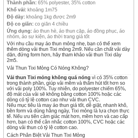
Thành phần:
65% polyester, 35% cotton
Khổ vải:
khoảng 1m75
Độ dày:
khoảng 1kg được 2m9
Độ co giãn:
co giãn 4 chiều
Ứng dụng:
áo thun hè, áo thun cặp, áo đồng phục, áo
nhóm, áo sự kiện, áo thời trang giá tốt
Với nhu cầu may áo thun mỏng nhẹ, bạn có thể xem
thêm dòng
vải thun Tixi mỏng 2m9
. Nếu cần chất vải dày
dặn, đứng form hơn, hãy tham khảo
vải thun Tixi dày
2m5
.
Vải Thun Tixi Mỏng Có Nóng Không?
Vải thun Tixi mỏng không quá nóng
vì có 35% cotton
trong thành phần, giúp vải mềm và thấm hút tốt hơn so
với vải poly 100%. Tuy nhiên, do polyester chiếm 65%,
độ mát của vải sẽ không bằng cotton 100% hoặc các
dòng có tỷ lệ cotton cao như
vải thun CVC
.
Nếu mục tiêu là may áo thun giá tốt, dễ giặt, nhanh khô,
bền form và dùng hằng ngày, Tixi mỏng là lựa chọn thực
tế. Nếu ưu tiên cảm giác mát hơn, mềm hơn và cao cấp
hơn, bạn có thể cân nhắc cotton 100%, CVC hoặc các
dòng vải thun có tỷ lệ cotton cao.
Cách Phân Biệt Vải Thun Tixi Mỏng