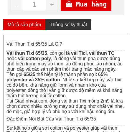
-
+
Mua hàng
Mô tả sản phẩm
Thông số kỹ thuật
Vải Thun Tixi 65/35 Là Gì?
Vải thun Tixi 65/35
, còn gọi là
vải Tici
,
vải thun TC
hoặc
vải cotton poly
, là dòng vải thun pha được dùng
phổ biến trong may áo thun, áo đồng phục, áo nhóm, áo
thun cặp và các sản phẩm thời trang mặc hằng ngày.
Tên gọi
65/35
thể hiện tỷ lệ thành phần sợi:
65%
polyester và 35% cotton
. Nhờ sự kết hợp này, vải Tixi
có độ bền, khả năng giữ form và nhanh khô của
polyester, đồng thời vẫn giữ được độ mềm và khả năng
thấm hút tương đối từ cotton.
Tại
Giadinhvai.com
, dòng
vải thun Tixi mỏng 2m9
là lựa
chọn được nhiều xưởng may sử dụng nhờ chất vải nhẹ,
dễ mặc, giá hợp lý và phù hợp với khí hậu nóng ẩm.
Đặc Điểm Nổi Bật Của Vải Thun Tixi 65/35
Sự kết hợp giữa
sợi cotton
và polyester giúp vải thun