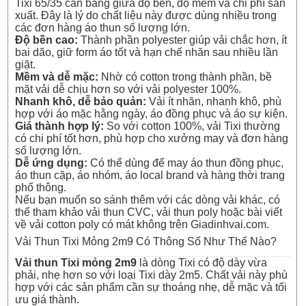
Tixi 65/35 cân bằng giữa độ bền, độ mềm và chi phí sản
xuất. Đây là lý do chất liệu này được dùng nhiều trong
các đơn hàng áo thun số lượng lớn.
Độ bền cao:
Thành phần polyester giúp vải chắc hơn, ít
bai dão, giữ form áo tốt và hạn chế nhăn sau nhiều lần
giặt.
Mềm và dễ mặc:
Nhờ có cotton trong thành phần, bề
mặt vải dễ chịu hơn so với vải polyester 100%.
Nhanh khô, dễ bảo quản:
Vải ít nhăn, nhanh khô, phù
hợp với áo mặc hằng ngày, áo đồng phục và áo sự kiện.
Giá thành hợp lý:
So với cotton 100%, vải Tixi thường
có chi phí tốt hơn, phù hợp cho xưởng may và đơn hàng
số lượng lớn.
Dễ ứng dụng:
Có thể dùng để may áo thun đồng phục,
áo thun cặp, áo nhóm, áo local brand và hàng thời trang
phổ thông.
Nếu bạn muốn so sánh thêm với các dòng vải khác, có
thể tham khảo
vải thun CVC
,
vải thun poly
hoặc bài viết
về
vải cotton poly có mát không
trên Giadinhvai.com.
Vải Thun Tixi Mỏng 2m9 Có Thông Số Như Thế Nào?
Vải thun Tixi mỏng 2m9
là dòng Tixi có độ dày vừa
phải, nhẹ hơn so với loại Tixi dày 2m5. Chất vải này phù
hợp với các sản phẩm cần sự thoáng nhẹ, dễ mặc và tối
ưu giá thành.