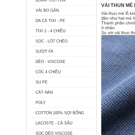
BORIP COTTON
VẢI THUN MÈ 
VẢI BO GÂN
Vải thun mè lỗ ki
đặn như hạt mè ho
DA CÁ TIXI - PE
Thành phần chín
ít nhăn.
TIXI 2 - 4 CHIỀU
So với vải thun 
SỌC - LÓT CHÉO
SƯỢT FA
DẺO - VISCOSE
CÓC 4 CHIỀU
SU PE
CÁT HÀN
POLY
COTTON 100% SỢI BÔNG
LACOSTE - CÁ SẤU
SỌC DẺO VISCOSE