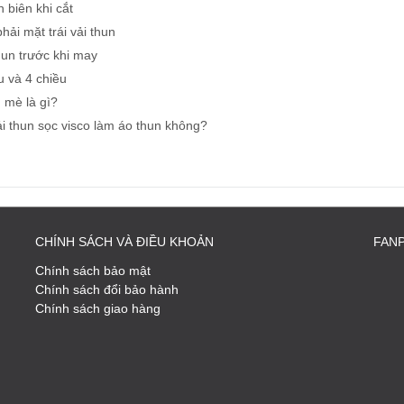
n biên khi cắt
hải mặt trái vải thun
hun trước khi may
u và 4 chiều
 mè là gì?
i thun sọc visco làm áo thun không?
CHÍNH SÁCH VÀ ĐIỀU KHOẢN
FAN
Chính sách bảo mật
Chính sách đổi bảo hành
Chính sách giao hàng