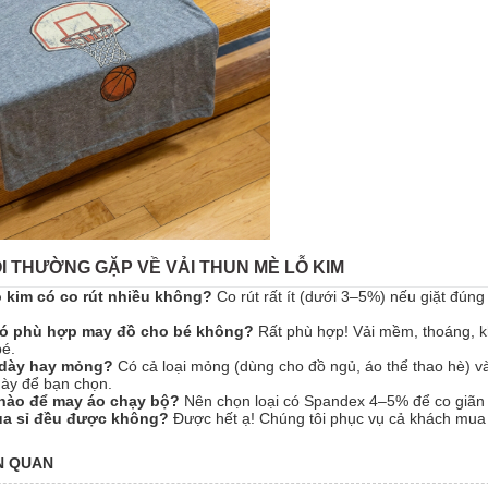
I THƯỜNG GẶP VỀ VẢI THUN MÈ LỖ KIM
ỗ kim có co rút nhiều không?
Co rút rất ít (dưới 3–5%) nếu giặt đún
 có phù hợp may đồ cho bé không?
Rất phù hợp! Vải mềm, thoáng, k
é.
m dày hay mỏng?
Có cả loại mỏng (dùng cho đồ ngủ, áo thể thao hè) và
dày để bạn chọn.
 nào để may áo chạy bộ?
Nên chọn loại có Spandex 4–5% để co giãn t
ua sỉ đều được không?
Được hết ạ! Chúng tôi phục vụ cả khách mua lẻ
ÊN QUAN