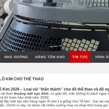
NHÀ XƯỞNG
HÀNG TỒN KHO
TIN TỨC
HÌNH 
 LỖ KIM CHO THỂ THAO
 Kim 2026 – Loại vải “thần thánh” cho đồ thể thao và đồ n
 vải thun
thoáng mát cực đỉnh
, co giãn tốt, mặc không bí bách nga
trả lời hoàn hảo nhất năm 2026!
ặt đặc biệt tạo nên hàng ngàn lỗ nhỏ li ti giống như “lỗ kim”, loại vải 
h tắc. Chính vì vậy, nó được rất nhiều xưởng may và shop thời trang gọi