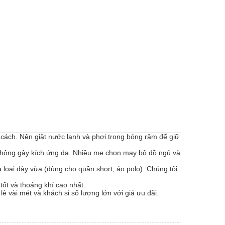
g cách. Nên giặt nước lạnh và phơi trong bóng râm để giữ
hông gây kích ứng da. Nhiều mẹ chọn may bộ đồ ngủ và
 loại dày vừa (dùng cho quần short, áo polo). Chúng tôi
ốt và thoáng khí cao nhất.
 vài mét và khách sỉ số lượng lớn với giá ưu đãi.