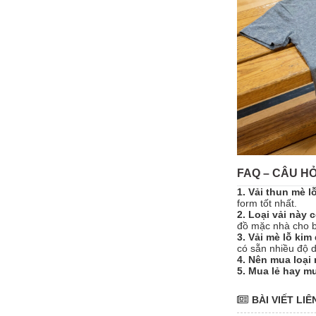
FAQ – CÂU HỎ
1. Vải thun mè l
form tốt nhất.
2. Loại vải này
đồ mặc nhà cho b
3. Vải mè lỗ ki
có sẵn nhiều độ 
4. Nên mua loại
5. Mua lẻ hay m
BÀI VIẾT LI