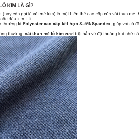
LỖ KIM LÀ GÌ?
m (hay còn gọi là vải mè kim) là một biến thể cao cấp của vải thun mè.
ặc đầu kim li ti.
h thường là
Polyester cao cấp kết hợp 3–5% Spandex
, giúp vải có 
thông thường,
vải thun mè lỗ kim
vượt trội hẳn về độ thoáng khí nhờ cấ