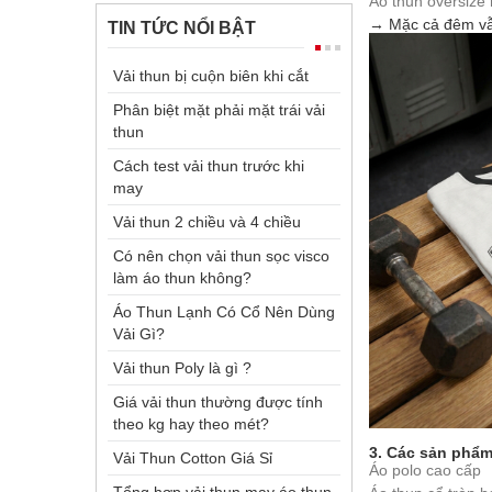
Áo thun oversize
→ Mặc cả đêm vẫn
TIN TỨC NỔI BẬT
Vải thun bị cuộn biên khi cắt
Phân biệt mặt phải mặt trái vải
thun
Cách test vải thun trước khi
may
Vải thun 2 chiều và 4 chiều
Có nên chọn vải thun sọc visco
làm áo thun không?
Áo Thun Lạnh Có Cổ Nên Dùng
Vải Gì?
Vải thun Poly là gì ?
Giá vải thun thường được tính
theo kg hay theo mét?
3. Các sản phẩ
Vải Thun Cotton Giá Sỉ
Áo polo cao cấp