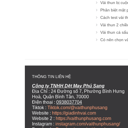
Vải thun bị cuộ
Phân biệt mặt p
Cách test vải t
Vải thun 2 chiề
Vải thun cá sấu
Có nên chọn vả
THÔNG TIN LIÊN HỆ
Công ty TNHH Dệt May Phú Sang
Địa Chỉ : 24 Đường số 7, Phường Bình Hưng
Hoà, Quận Bình Tân, 70000
Điện thoại :
0938037704
Tiktok :
Tiktok.com/@vaithunphusang
Website :
https://giadinhvai.com
Website 2 :
https://vaithunphusang.com
Instagram :
instagram.com/vaithunphusang/