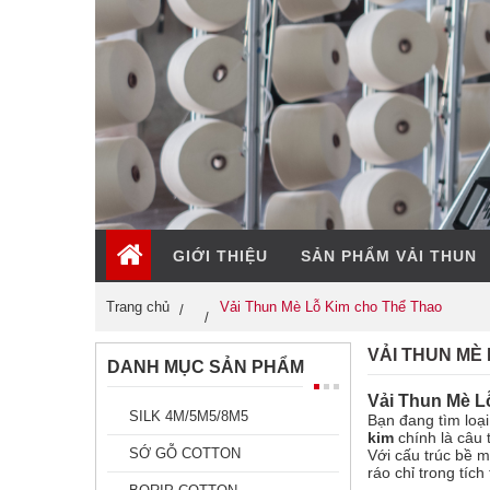
GIỚI THIỆU
SẢN PHẨM VẢI THUN
Trang chủ
Vải Thun Mè Lỗ Kim cho Thể Thao
VẢI THUN MÈ
DANH MỤC SẢN PHẨM
Vải Thun Mè Lỗ
SILK 4M/5M5/8M5
Bạn đang tìm loại
kim
chính là câu 
SỚ GỖ COTTON
Với cấu trúc bề m
ráo chỉ trong tíc