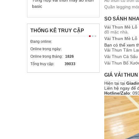
Tổng hợp vải thun may áo thun
Áo thun cổ tròn b
basic
Quần legging mỏ
SO SÁNH NHA
Vải Thun Mè Lỗ
THỐNG KÊ TRUY CẬP
đồ mặc nhà.
Vải Thun Mè Lỗ
Đang online:
Bạn có thể xem t
Online trong ngày:
Vải Thun Tăm Lạ
Vải Thun Cá Sấu
Online trong tháng:
1826
Vải Thun Bố Xướ
Tổng truy cập:
39033
GIÁ VẢI THUN
Hiện tại tại
Giadi
Liên hệ ngay để đ
Hotline/Zalo
: 09