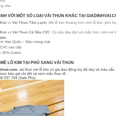
asic
ng nhẹ
NH VỚI MỘT SỐ LOẠI VẢI THUN KHÁC TẠI GIADINHVAI.
 Kim
vs
Vải Thun Tăm Lạnh
: Mè lỗ kim thoáng hơn nhờ lỗ kim, phù 
 Kim
vs
Vải Thun Cá Sấu CVC
: Cá sấu dày dặn và chắc hơn, còn mè l
hêm:
nh Hàn Quốc – Siêu mỏng mát
 CVC cao cấp
c 35% Cotton
 MÈ LỖ KIM TẠI PHÚ SANG VẢI THUN
nhvai.com
, vải thun mè lỗ kim có giá dao động tùy độ dày và màu sắc. 
ược báo giá chi tiết và xem mẫu thực tế:
38 037 704 (Sale Phú)