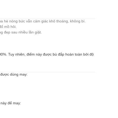
mùa hè nóng bức vẫn cảm giác khô thoáng, không bí.
đổ mồ hôi.
g đẹp sau nhiều lần giặt.
100%. Tuy nhiên, điểm này được bù đắp hoàn toàn bởi độ
m được dùng may:
 này để may: