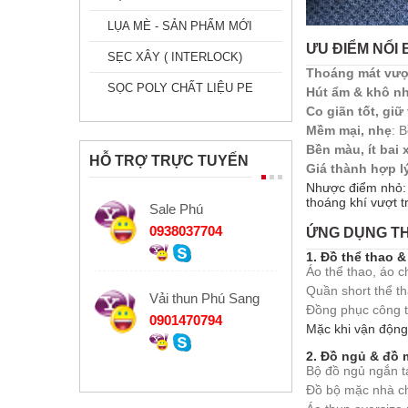
LỤA MÈ - SẢN PHẨM MỚI
ƯU ĐIỂM NỔI 
SẸC XÂY ( INTERLOCK)
Thoáng mát vượt
SỌC POLY CHẤT LIỆU PE
Hút ẩm & khô n
Co giãn tốt, giữ
Mềm mại, nhẹ
: 
Bền màu, ít bai 
HỖ TRỢ TRỰC TUYẾN
Giá thành hợp l
Nhược điểm nhỏ: 
thoáng khí vượt tr
Sale Phú
0938037704
ỨNG DỤNG TH
1. Đồ thể thao 
Áo thể thao, áo 
Quần short thể t
Vải thun Phú Sang
Đồng phục công t
0901470794
Mặc khi vận động
2. Đồ ngủ & đồ
Bộ đồ ngủ ngắn t
Đồ bộ mặc nhà c