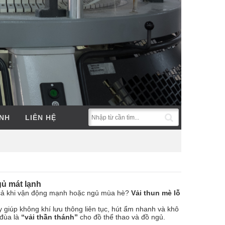
ẢNH
LIÊN HỆ
gủ mát lạnh
y cả khi vận động mạnh hoặc ngủ mùa hè?
Vải thun mè lỗ
này giúp không khí lưu thông liên tục, hút ẩm nhanh và khô
 đùa là
“vải thần thánh”
cho đồ thể thao và đồ ngủ.