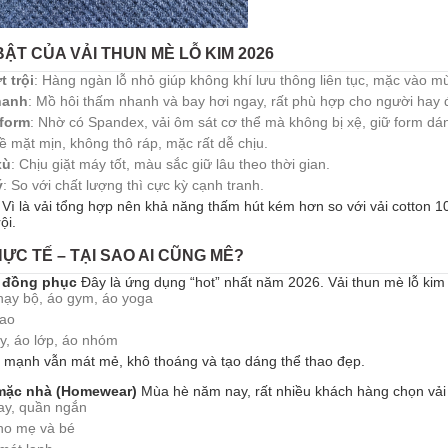
BẬT CỦA VẢI THUN MÈ LỖ KIM 2026
 trội
: Hàng ngàn lỗ nhỏ giúp không khí lưu thông liên tục, mặc vào 
hanh
: Mồ hôi thấm nhanh và bay hơi ngay, rất phù hợp cho người hay 
 form
: Nhờ có Spandex, vải ôm sát cơ thể mà không bị xệ, giữ form dán
Bề mặt mịn, không thô ráp, mặc rất dễ chịu.
xù
: Chịu giặt máy tốt, màu sắc giữ lâu theo thời gian.
ý
: So với chất lượng thì cực kỳ cạnh tranh.
Vì là vải tổng hợp nên khả năng thấm hút kém hơn so với vải cotton 
ội.
ỰC TẾ – TẠI SAO AI CŨNG MÊ?
& đồng phục
Đây là ứng dụng “hot” nhất năm 2026. Vải thun mè lỗ ki
chạy bộ, áo gym, áo yoga
hao
y, áo lớp, áo nhóm
 mạnh vẫn mát mẻ, khô thoáng và tạo dáng thể thao đẹp.
 mặc nhà (Homewear)
Mùa hè năm nay, rất nhiều khách hàng chọn vải
ay, quần ngắn
ho mẹ và bé