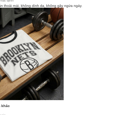
 mát lạnh
 thoải mái, không dính da, không gây ngứa ngáy.
m khác