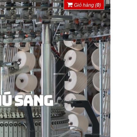
Giỏ hàng (
0
)