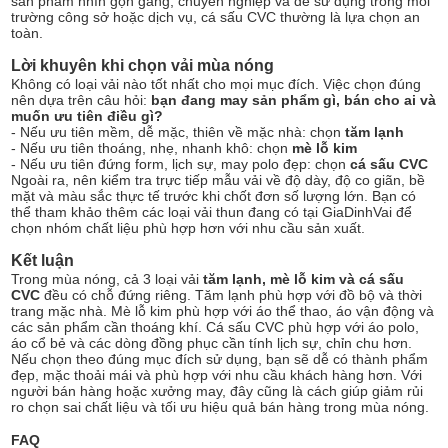
sản phẩm nhìn gọn gàng, chuyên nghiệp và dễ sử dụng trong môi
trường công sở hoặc dịch vụ, cá sấu CVC thường là lựa chọn an
toàn.
Lời khuyên khi chọn vải mùa nóng
Không có loại vải nào tốt nhất cho mọi mục đích. Việc chọn đúng
nên dựa trên câu hỏi:
bạn đang may sản phẩm gì, bán cho ai và
muốn ưu tiên điều gì?
- Nếu ưu tiên mềm, dễ mặc, thiên về mặc nhà: chọn
tăm lạnh
- Nếu ưu tiên thoáng, nhẹ, nhanh khô: chọn
mè lỗ kim
- Nếu ưu tiên đứng form, lịch sự, may polo đẹp: chọn
cá sấu CVC
Ngoài ra, nên kiểm tra trực tiếp mẫu vải về độ dày, độ co giãn, bề
mặt và màu sắc thực tế trước khi chốt đơn số lượng lớn. Bạn có
thể tham khảo thêm
các loại vải thun đang có tại GiaDinhVai
để
chọn nhóm chất liệu phù hợp hơn với nhu cầu sản xuất.
Kết luận
Trong mùa nóng, cả 3 loại vải
tăm lạnh, mè lỗ kim và cá sấu
CVC
đều có chỗ đứng riêng. Tăm lạnh phù hợp với đồ bộ và thời
trang mặc nhà. Mè lỗ kim phù hợp với áo thể thao, áo vận động và
các sản phẩm cần thoáng khí. Cá sấu CVC phù hợp với áo polo,
áo cổ bẻ và các dòng đồng phục cần tính lịch sự, chỉn chu hơn.
Nếu chọn theo đúng mục đích sử dụng, bạn sẽ dễ có thành phẩm
đẹp, mặc thoải mái và phù hợp với nhu cầu khách hàng hơn. Với
người bán hàng hoặc xưởng may, đây cũng là cách giúp giảm rủi
ro chọn sai chất liệu và tối ưu hiệu quả bán hàng trong mùa nóng.
FAQ