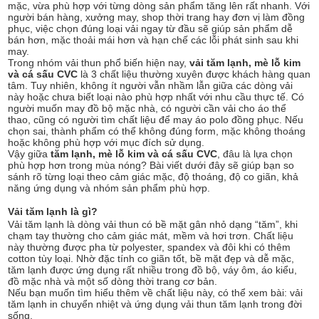
mặc, vừa phù hợp với từng dòng sản phẩm tăng lên rất nhanh. Với
người bán hàng, xưởng may, shop thời trang hay đơn vị làm đồng
phục, việc chọn đúng loại vải ngay từ đầu sẽ giúp sản phẩm dễ
bán hơn, mặc thoải mái hơn và hạn chế các lỗi phát sinh sau khi
may.
Trong nhóm vải thun phổ biến hiện nay,
vải tăm lạnh, mè lỗ kim
và cá sấu CVC
là 3 chất liệu thường xuyên được khách hàng quan
tâm. Tuy nhiên, không ít người vẫn nhầm lẫn giữa các dòng vải
này hoặc chưa biết loại nào phù hợp nhất với nhu cầu thực tế. Có
người muốn may đồ bộ mặc nhà, có người cần vải cho áo thể
thao, cũng có người tìm chất liệu để may áo polo đồng phục. Nếu
chọn sai, thành phẩm có thể không đúng form, mặc không thoáng
hoặc không phù hợp với mục đích sử dụng.
Vậy giữa
tăm lạnh, mè lỗ kim và cá sấu CVC
, đâu là lựa chọn
phù hợp hơn trong mùa nóng? Bài viết dưới đây sẽ giúp bạn so
sánh rõ từng loại theo cảm giác mặc, độ thoáng, độ co giãn, khả
năng ứng dụng và nhóm sản phẩm phù hợp.
Vải tăm lạnh là gì?
Vải tăm lạnh là dòng vải thun có bề mặt gân nhỏ dạng “tăm”, khi
chạm tay thường cho cảm giác mát, mềm và hơi trơn. Chất liệu
này thường được pha từ polyester, spandex và đôi khi có thêm
cotton tùy loại. Nhờ đặc tính co giãn tốt, bề mặt đẹp và dễ mặc,
tăm lạnh được ứng dụng rất nhiều trong đồ bộ, váy ôm, áo kiểu,
đồ mặc nhà và một số dòng thời trang cơ bản.
Nếu bạn muốn tìm hiểu thêm về chất liệu này, có thể xem bài:
vải
tăm lạnh in chuyển nhiệt
và
ứng dụng vải thun tăm lạnh trong đời
sống
.