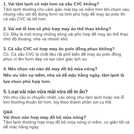
1. Vải tăm lạnh có mát hơn cá sấu CVC không?
Tăm lạnh thường cho cảm giác mát tay và mềm hơn khi chạm vào,
nhưng nếu xét độ đứng form và tính phù hợp để may áo polo thì
cá sấu CVC lại tốt hơn.
2. Vải mè lỗ kim có phù hợp may áo thể thao không?
Có. Đây là một trong những dòng vải phù hợp để may áo thể thao
nhờ độ thoáng, nhẹ và nhanh khô.
3. Cá sấu CVC có hợp may áo polo đồng phục không?
Có. Cá sấu CVC là chất liệu rất phổ biến để may áo polo đồng
phục vì lên form đẹp và tạo cảm giác lịch sự.
4. Nên chọn vải nào để may đồ bộ mùa nóng?
Nếu ưu tiên sự mềm, nhẹ và dễ mặc hằng ngày, tăm lạnh là
lựa chọn phù hợp hơn.
5. Loại vải nào vừa mát vừa dễ in ấn?
Với nhu cầu in chuyển nhiệt, các dòng như tăm lạnh hoặc mè lỗ
kim thường thuận lợi hơn, tùy theo thành phần sợi cụ thể.
Q&A
Vải thun nào hợp may đồ bộ mùa nóng?
Tăm lạnh thường hợp may đồ bộ mùa nóng vì mềm, co giãn tốt và
dễ mặc hằng ngày.