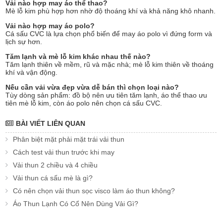
Vải nào hợp may áo thể thao?
Mè lỗ kim phù hợp hơn nhờ độ thoáng khí và khả năng khô nhanh.
Vải nào hợp may áo polo?
Cá sấu CVC là lựa chọn phổ biến để may áo polo vì đứng form và
lịch sự hơn.
Tăm lạnh và mè lỗ kim khác nhau thế nào?
Tăm lạnh thiên về mềm, rũ và mặc nhà; mè lỗ kim thiên về thoáng
khí và vận động.
Nếu cần vải vừa đẹp vừa dễ bán thì chọn loại nào?
Tùy dòng sản phẩm: đồ bộ nên ưu tiên tăm lạnh, áo thể thao ưu
tiên mè lỗ kim, còn áo polo nên chọn cá sấu CVC.
BÀI VIẾT LIÊN QUAN
Phân biệt mặt phải mặt trái vải thun
Cách test vải thun trước khi may
Vải thun 2 chiều và 4 chiều
Vải thun cá sấu mè là gì?
Có nên chọn vải thun sọc visco làm áo thun không?
Áo Thun Lạnh Có Cổ Nên Dùng Vải Gì?