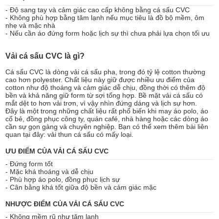
- Độ sang tay và cảm giác cao cấp không bằng cá sấu CVC
- Không phù hợp bằng tăm lạnh nếu mục tiêu là đồ bộ mềm, ôm
nhẹ và mặc nhà
- Nếu cần áo đứng form hoặc lịch sự thì chưa phải lựa chọn tối ưu
Vải cá sấu CVC là gì?
Cá sấu CVC là dòng vải cá sấu pha, trong đó tỷ lệ cotton thường
cao hơn polyester. Chất liệu này giữ được nhiều ưu điểm của
cotton như độ thoáng và cảm giác dễ chịu, đồng thời có thêm độ
bền và khả năng giữ form từ sợi tổng hợp. Bề mặt vải cá sấu có
mắt dệt to hơn vải trơn, vì vậy nhìn đứng dáng và lịch sự hơn.
Đây là một trong những chất liệu rất phổ biến khi may áo polo, áo
cổ bẻ, đồng phục công ty, quán café, nhà hàng hoặc các dòng áo
cần sự gọn gàng và chuyên nghiệp. Bạn có thể xem thêm bài liên
quan tại đây:
vải thun cá sấu có mấy loại
.
ƯU ĐIỂM CỦA VẢI CÁ SẤU CVC
- Đứng form tốt
- Mặc khá thoáng và dễ chịu
- Phù hợp áo polo, đồng phục lịch sự
- Cân bằng khá tốt giữa độ bền và cảm giác mặc
NHƯỢC ĐIỂM CỦA VẢI CÁ SẤU CVC
- Không mềm rũ như tăm lạnh