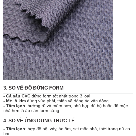
3. SO VỀ ĐỘ ĐỨNG FORM
- Cá sấu CVC
đứng form tốt nhất trong 3 loại
- Mè lỗ kim
đứng vừa phải, thiên về dòng áo vận động
- Tăm lạnh
thường rũ và mềm hơn, phù hợp đồ bộ hoặc đồ mặc
nhà hơn là áo cần form cứng
4. SO VỀ ỨNG DỤNG THỰC TẾ
- Tăm lạnh
: hợp đồ bộ, váy, áo ôm, set mặc nhà, thời trang nữ cơ
bản