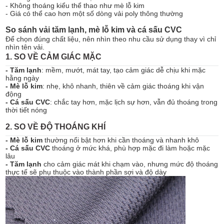
- Không thoáng kiểu thể thao như mè lỗ kim
- Giá có thể cao hơn một số dòng vải poly thông thường
So sánh vải tăm lạnh, mè lỗ kim và cá sấu CVC
Để chọn đúng chất liệu, nên nhìn theo nhu cầu sử dụng thay vì chỉ
nhìn tên vải.
1. SO VỀ CẢM GIÁC MẶC
- Tăm lạnh
: mềm, mướt, mát tay, tạo cảm giác dễ chịu khi mặc
hằng ngày
- Mè lỗ kim
: nhẹ, khô nhanh, thiên về cảm giác thoáng khi vận
động
- Cá sấu CVC
: chắc tay hơn, mặc lịch sự hơn, vẫn đủ thoáng trong
thời tiết nóng
2. SO VỀ ĐỘ THOÁNG KHÍ
- Mè lỗ kim
thường nổi bật hơn khi cần thoáng và nhanh khô
- Cá sấu CVC
thoáng ở mức khá, phù hợp mặc đi làm hoặc mặc
lâu
- Tăm lạnh
cho cảm giác mát khi chạm vào, nhưng mức độ thoáng
thực tế sẽ phụ thuộc vào thành phần sợi và độ dày