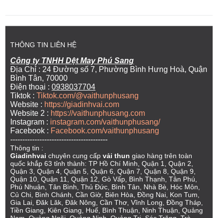
THÔNG TIN LIÊN HỆ
Công ty TNHH Dệt May Phú Sang
Địa Chỉ : 24 Đường số 7, Phường Bình Hưng Hoà, Quận
Bình Tân, 70000
Điện thoại :
0938037704
Tiktok :
Tiktok.com/@vaithunphusang
Website :
https://giadinhvai.com
Website 2 :
https://vaithunphusang.com
Instagram :
instagram.com/vaithunphusang/
Facebook :
Facebook.com/vaithunphusang
----------------------------------------
Thông tin :
Giadinhvai
chuyên cung cấp
vải thun
giao hàng trên toàn
quốc khắp 63 tỉnh thành: TP Hồ Chí Minh, Quận 1, Quận 2,
Quận 3, Quận 4, Quận 5, Quận 6, Quận 7, Quận 8, Quận 9,
Quận 10, Quận 11, Quận 12, Gò Vấp, Bình Thạnh, Tân Phú,
Phú Nhuận, Tân Bình, Thủ Đức, Bình Tân, Nhà Bè, Hóc Môn,
Củ Chi, Bình Chánh, Cần Giờ, Biên Hòa, Đồng Nai, Kon Tum,
Gia Lai, Đăk Lăk, Đăk Nông, Cần Thơ, Vĩnh Long, Đồng Tháp,
Tiền Giang, Kiên Giang, Huế, Bình Thuận, Ninh Thuận, Quảng