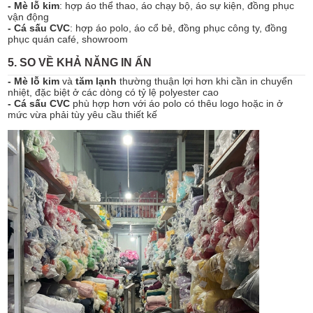
- Mè lỗ kim
: hợp áo thể thao, áo chạy bộ, áo sự kiện, đồng phục
vận động
- Cá sấu CVC
: hợp áo polo, áo cổ bẻ, đồng phục công ty, đồng
phục quán café, showroom
5. SO VỀ KHẢ NĂNG IN ẤN
- Mè lỗ kim
và
tăm lạnh
thường thuận lợi hơn khi cần in chuyển
nhiệt, đặc biệt ở các dòng có tỷ lệ polyester cao
- Cá sấu CVC
phù hợp hơn với áo polo có thêu logo hoặc in ở
mức vừa phải tùy yêu cầu thiết kế