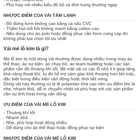
- Phù hợp với nhiều kiểu đồ bộ và thời trang thường ngày
NHƯỢC ĐIỂM CỦA VẢI TĂM LẠNH
- Độ đứng form không cao bằng cá sấu CVC
- Thấm hút mồ hôi không mạnh bằng cotton cao
- Nếu dùng cho áo polo hoặc đồng phục cần form cứng cáp thì
không phải lựa chọn tối ưu nhất
Vải mè lỗ kim là gì?
Mè lỗ kim là một dòng vải thường được dùng nhiều trong may áo
thể thao, áo sự kiện, áo chạy bộ, áo team building hoặc các sản
phẩm cần độ thoáng khí tốt. Bề mặt vải có các lỗ nhỏ li ti giúp tăng
khả năng thoát khí, từ đó hỗ trợ cảm giác khô thoáng hơn khi mặc,
đặc biệt trong điều kiện vận động hoặc thời tiết nóng.
Dòng vải này thường có tỷ lệ polyester khá cao nên ưu điểm lớn là
nhẹ, nhanh khô, dễ in chuyển nhiệt và phù hợp với các sản phẩm
cần sự linh hoạt trong vận động.
ƯU ĐIỂM CỦA VẢI MÈ LỖ KIM
- Thoáng khí tốt
- Nhanh khô
- Nhẹ, phù hợp hoạt động nhiều
- Dễ dùng cho áo thể thao hoặc đồng phục sự kiện
NHƯỢC ĐIỂM CỦA VẢI MÈ LỖ KIM