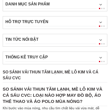
DANH MỤC SẢN PHẨM
HỖ TRỢ TRỰC TUYẾN
TIN TỨC NỔI BẬT
THỐNG KÊ TRUY CẬP
SO SÁNH VẢI THUN TĂM LẠNH, MÈ LỖ KIM VÀ CÁ
SẤU CVC
SO SÁNH VẢI THUN TĂM LẠNH, MÈ LỖ KIM VÀ
CÁ SẤU CVC: LOẠI NÀO HỢP MAY ĐỒ BỘ, ÁO
THỂ THAO VÀ ÁO POLO MÙA NÓNG?
Khi bước vào mùa nóng, nhu cầu tìm chất liệu vải vừa mát, dễ