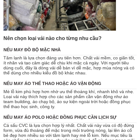
Nên chọn loại vải nào cho từng nhu cầu?
NẾU MAY ĐỒ BỘ MẶC NHÀ
Tăm lạnh là lựa chọn đáng ưu tiên hơn. Chất vải mềm, co giãn tốt,
ít nhăn và tạo cảm giác dễ chịu khi mặc cả ngày. Với người tiêu
dùng cuối, đây là dòng vải dễ bán vì dễ mặc, hợp mùa nóng và có
thể dùng cho nhiều kiểu đồ bộ khác nhau.
NẾU MAY ÁO THỂ THAO HOẶC ÁO VẬN ĐỘNG
Mè lỗ kim phù hợp hơn nhờ ưu thế thoáng khí, nhanh khô và nhẹ.
Loại vải này thích hợp cho các sản phẩm cần vận động như áo
team building, áo chạy bộ, áo sự kiện ngoài trời hoặc đồng phục
thể thao học sinh, công ty.
NẾU MAY ÁO POLO HOẶC ĐỒNG PHỤC CẦN LỊCH SỰ
Cá sấu CVC là lựa chọn hợp lý nhất. Chất vải này vừa có độ đứng
form, vừa đủ thoáng để mặc trong môi trường nóng, lại lên áo cổ
bẻ đẹp hơn nhiều so với tăm lạnh hay mè lỗ kim. Nếu mục tiêu là