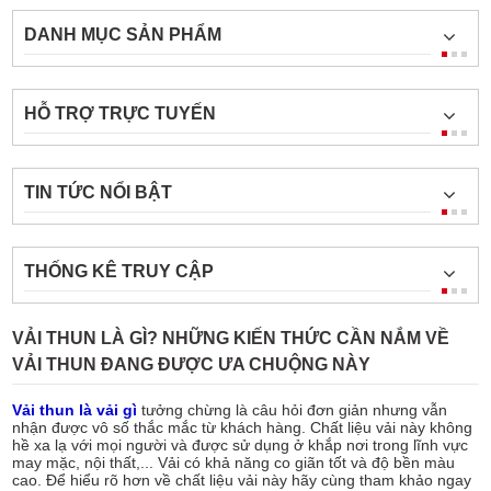
DANH MỤC SẢN PHẨM
HỖ TRỢ TRỰC TUYẾN
TIN TỨC NỔI BẬT
THỐNG KÊ TRUY CẬP
VẢI THUN LÀ GÌ? NHỮNG KIẾN THỨC CẦN NẮM VỀ
VẢI THUN ĐANG ĐƯỢC ƯA CHUỘNG NÀY
Vải thun là vải gì
tưởng chừng là câu hỏi đơn giản nhưng vẫn
nhận được vô số thắc mắc từ khách hàng. Chất liệu vải này không
hề xa lạ với mọi người và được sử dụng ở khắp nơi trong lĩnh vực
may mặc, nội thất,... Vải có khả năng co giãn tốt và độ bền màu
cao. Để hiểu rõ hơn về chất liệu vải này hãy cùng tham khảo ngay