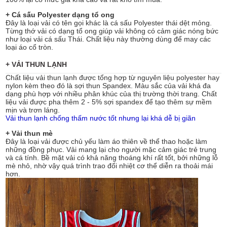
+ Cá sấu Polyester dạng tổ ong
Đây là loại vải có tên gọi khác là cá sấu Polyester thái dệt mỏng.
Từng thớ vải có dạng tổ ong giúp vải không có cảm giác nóng bức
như loại vải cá sấu Thái. Chất liệu này thường dùng để may các
loại áo cổ tròn.
+ VẢI THUN LẠNH
Chất liệu vải thun lạnh được tổng hợp từ nguyên liệu polyester hay
nylon kèm theo đó là sợi thun Spandex. Màu sắc của vải khá đa
dạng phù hợp với nhiều phân khúc của thị trường thời trang. Chất
liệu vải được pha thêm 2 - 5% sợi spandex để tạo thêm sự mềm
mịn và trơn láng.
Vải thun lạnh chống thấm nước tốt nhưng lại khá dễ bị giãn
+ Vải thun mè
Đây là loại vải được chủ yếu làm áo thiên về thể thao hoặc làm
những đồng phục. Vải mang lại cho người mặc cảm giác trẻ trung
và cá tính. Bề mặt vải có khả năng thoáng khí rất tốt, bởi những lỗ
mè nhỏ, nhờ vậy quá trình trao đổi nhiệt cơ thể diễn ra thoải mái
hơn.