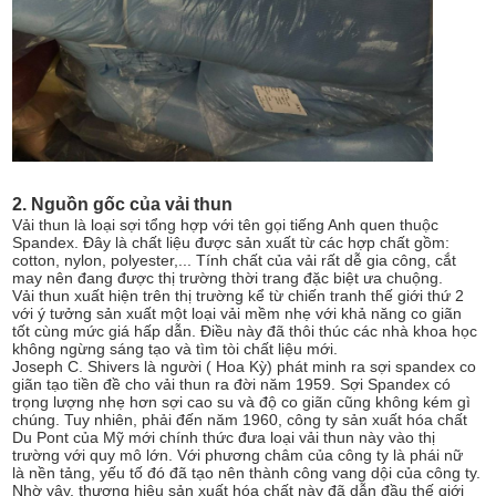
2. Nguồn gốc của vải thun
Vải thun là loại sợi tổng hợp với tên gọi tiếng Anh quen thuộc
Spandex. Đây là chất liệu được sản xuất từ các hợp chất gồm:
cotton, nylon, polyester,... Tính chất của vải rất dễ gia công, cắt
may nên đang được thị trường thời trang đặc biệt ưa chuộng.
Vải thun xuất hiện trên thị trường kể từ chiến tranh thế giới thứ 2
với ý tưởng sản xuất một loại vải mềm nhẹ với khả năng co giãn
tốt cùng mức giá hấp dẫn. Điều này đã thôi thúc các nhà khoa học
không ngừng sáng tạo và tìm tòi chất liệu mới.
Joseph C. Shivers là người ( Hoa Kỳ) phát minh ra sợi spandex co
giãn tạo tiền đề cho vải thun ra đời năm 1959. Sợi Spandex có
trọng lượng nhẹ hơn sợi cao su và độ co giãn cũng không kém gì
chúng. Tuy nhiên, phải đến năm 1960, công ty sản xuất hóa chất
Du Pont của Mỹ mới chính thức đưa loại vải thun này vào thị
trường với quy mô lớn. Với phương châm của công ty là phái nữ
là nền tảng, yếu tố đó đã tạo nên thành công vang dội của công ty.
Nhờ vậy, thương hiệu sản xuất hóa chất này đã dẫn đầu thế giới