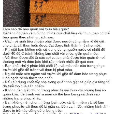
Làm sao để bảo quản vải thun hiệu quả?
Để tăng độ bền và tuổi thọ tối đa của chất liệu vải thun, bạn có thể
bảo quản theo những cách sau:
- Cách vệ sinh tiêu chuẩn phải được người dùng nắm rõ để giữ
cho chất vải thun luôn được đạt được tính thẩm mỹ như mới.
- Khi giặt bạn không nên sử dụng dụng nguồn nước có nhiệt độ
dưới 40 độ C tránh không làm chất vải bị co, giãn quá mức.
- Vải thun được dệt từ các sợi cotton phải được bảo quản ở nơi
thoáng mát và đảm bảo khô ráo, tránh nhiệt độ quá cao.
- Bạn phải chú ý phân biệt chất liệu và màu sắc của trang phục
trước khi giặt để tránh vải thun bị phai màu.
- Người mặc nên ngâm vải trước khi giặt để đảm bảo trang phục
luôn sạch sẽ và thơm tho nhất.
- Nếu sử dụng chất tẩy nhẹ trong quá trình giặt sẽ giúp gia tăng tối
đa tuổi thọ của sản phẩm.
- Không nên giặt chung trang phục từ vải thun với những loại áo
quần khác để tránh vải ra màu có thể làm loang và dính vào
những trang phục khác.
- Bạn không nên chọn những loại nước xả làm mềm vải sẽ làm
trang phục từ vải thun dễ bị giãn ra. Bên cạnh đó, những hình ảnh
được in trên áo cũng dễ bị bong tróc.