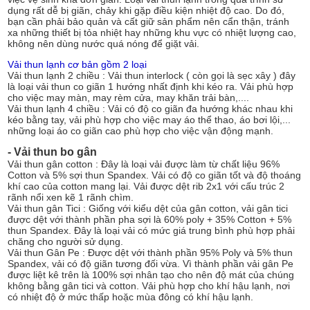
dụng rất dễ bị giãn, chảy khi gặp điều kiện nhiệt độ cao. Do đó,
bạn cần phải bảo quản và cất giữ sản phẩm nên cẩn thận, tránh
xa những thiết bị tỏa nhiệt hay những khu vực có nhiệt lượng cao,
không nên dùng nước quá nóng để giặt vải.
Vải thun lạnh cơ bản gồm 2 loại
Vải thun lạnh 2 chiều : Vải thun interlock ( còn gọi là sẹc xây ) đây
là loại vải thun co giãn 1 hướng nhất định khi kéo ra. Vải phù hợp
cho việc may màn, may rèm cửa, may khăn trải bàn,....
Vải thun lạnh 4 chiều : Vải có độ co giãn đa hướng khác nhau khi
kéo bằng tay, vải phù hợp cho việc may áo thể thao, áo bơi lội,...
những loại áo co giãn cao phù hợp cho việc vận động mạnh.
- Vải thun bo gân
Vải thun gân cotton : Đây là loại vải được làm từ chất liệu 96%
Cotton và 5% sợi thun Spandex. Vải có độ co giãn tốt và độ thoáng
khí cao của cotton mang lại. Vải được dệt rib 2x1 với cấu trúc 2
rãnh nổi xen kẽ 1 rãnh chìm.
Vải thun gân Tici : Giống với kiểu dệt của gân cotton, vải gân tici
được dệt với thành phần pha sợi là 60% poly + 35% Cotton + 5%
thun Spandex. Đây là loại vải có mức giá trung bình phù hợp phải
chăng cho người sử dụng.
Vải thun Gân Pe : Được dệt với thành phần 95% Poly và 5% thun
Spandex, vải có độ giãn tương đối vừa. Vì thành phần vải gân Pe
được liệt kê trên là 100% sợi nhân tạo cho nên độ mát của chúng
không bằng gân tici và cotton. Vải phù hợp cho khí hậu lạnh, nơi
có nhiệt độ ở mức thấp hoặc mùa đông có khí hậu lạnh.