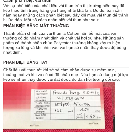
Cách phân biệt vải thun
Với sự phổ biến của chất liệu vải thun trên thị trường hiện nay đã
kéo theo tình trạng hàng giả hàng nhái khá lớn. Do đó, bạn cần
nắm ngay những cách phân biệt sau đây khi mua vải thun để tránh
bị lừa đảo. Một số cách nhận biết vải thun như sau:
PHÂN BIỆT BẰNG MẮT THƯỜNG
Thành phần chính của vải thun là Cotton nên bề mặt của vải
thường có độ nhám nhất định và chất vải hơi xù nhẹ. Những sản
phẩm có thành phần chứa Polyester thường không xảy ra hiện
tượng xù lông và khi nhìn vào vải bạn sẽ nhận thấy được độ bóng
nhất định.
PHÂN BIỆT BẰNG TAY
Chất liệu vải thun tốt khi sờ sẽ cảm nhận được sự mềm mịn,
thoáng mát và khi vò sẽ có độ nhăn nhẹ. Nếu bạn sử dụng một lực
kéo sẽ nhận thấy được vải đạt được độ đàn hồi tương đối cao.