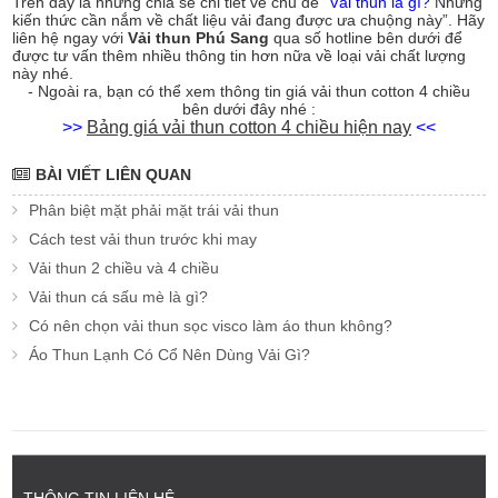
Trên đây là những chia sẻ chi tiết về chủ đề
“Vải thun là gì?
Những
kiến thức cần nắm về chất liệu vải đang được ưa chuộng này”. Hãy
liên hệ ngay với
Vải thun Phú Sang
qua số hotline bên dưới để
được tư vấn thêm nhiều thông tin hơn nữa về loại vải chất lượng
này nhé.
- Ngoài ra, bạn có thể xem thông tin giá vải thun cotton 4 chiều
bên dưới đây nhé :
>>
Bảng giá vải thun cotton 4 chiều hiện nay
<<
BÀI VIẾT LIÊN QUAN
Phân biệt mặt phải mặt trái vải thun
Cách test vải thun trước khi may
Vải thun 2 chiều và 4 chiều
Vải thun cá sấu mè là gì?
Có nên chọn vải thun sọc visco làm áo thun không?
Áo Thun Lạnh Có Cổ Nên Dùng Vải Gì?