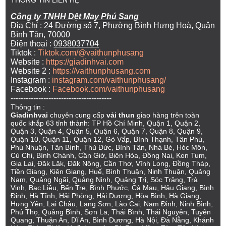
THÔNG TIN LIÊN HỆ
Công ty TNHH Dệt May Phú Sang
Địa Chỉ : 24 Đường số 7, Phường Bình Hưng Hoà, Quận
Bình Tân, 70000
Điện thoại :
0938037704
Tiktok :
Tiktok.com/@vaithunphusang
Website :
https://giadinhvai.com
Website 2 :
https://vaithunphusang.com
Instagram :
instagram.com/vaithunphusang/
Facebook :
Facebook.com/vaithunphusang
----------------------------------------
Thông tin :
Giadinhvai
chuyên cung cấp
vải thun
giao hàng trên toàn
quốc khắp 63 tỉnh thành: TP Hồ Chí Minh, Quận 1, Quận 2,
Quận 3, Quận 4, Quận 5, Quận 6, Quận 7, Quận 8, Quận 9,
Quận 10, Quận 11, Quận 12, Gò Vấp, Bình Thạnh, Tân Phú,
Phú Nhuận, Tân Bình, Thủ Đức, Bình Tân, Nhà Bè, Hóc Môn,
Củ Chi, Bình Chánh, Cần Giờ, Biên Hòa, Đồng Nai, Kon Tum,
Gia Lai, Đăk Lăk, Đăk Nông, Cần Thơ, Vĩnh Long, Đồng Tháp,
Tiền Giang, Kiên Giang, Huế, Bình Thuận, Ninh Thuận, Quảng
Nam, Quảng Ngãi, Quảng Ninh, Quảng Trị, Sóc Trăng, Trà
Vinh, Bạc Liêu, Bến Tre, Bình Phước, Cà Mau, Hậu Giang, Bình
Định, Hà Tĩnh, Hải Phòng, Hải Dương, Hòa Bình, Hà Giang,
Hưng Yên, Lai Châu, Lạng Sơn, Lào Cai, Nam Định, Ninh Bình,
Phú Thọ, Quảng Bình, Sơn La, Thái Bình, Thái Nguyên, Tuyên
Quang, Thuận An, Dĩ An, Bình Dương, Hà Nội, Đà Nẵng, Khánh