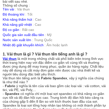
bài viết sau nhé.
Thông số chung :
Tên vải
: Vải thun
Độ thoáng khí
: Tốt
Khả năng thấm hút
: Cao
Khả năng giữ nhiệt
: Cao
Độ co giãn
: Rất cao
Quốc gia sản xuất đầu tiên
: Mỹ
Nước sản xuất lớn
: Trung Quốc
Nhiệt độ giặt khuyến khích
: Ấm hoặc lạnh
1. Vải thun là gì ? Vải thun tên tiếng anh là gì ?
Vải thun
là một trong những chất vải phổ biến trên trong lĩnh vực
thời trang hiện nay với đặc điểm co giãn vô cùng tốt và thường
được ứng dụng để may trang phục, quần áo hàng ngày. Chất liệu
này dễ dùng và cắt máy đơn giản nên được các nhà thiết kế và
người tiêu dùng đặc biệt yêu thích.
Vải thun tên tiếng anh là
Fabric Spandex
, vậy ý nghĩa của chúng
là như thế nào ?
-
Fabric
ý nghĩa là tên của vải bao gồm các loại vải : vải cotton, vải
tici, vải PE, vải Poly,...
-
Spandex
có nghĩa chỉ một loại sợi spandex có khả năng co giãn
cực tốt và độ đàn hồi cực cao. Trung bình độ đàn hồi kéo căng ra
của chúng gấp 5 đến 8 lần so với kích thước ban đầu của sợi.
Spandex là loại sợi tổng hợp nhân tạo không có một thành phần tự