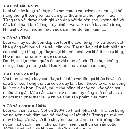
+ Vải cá sấu 65/35
Loại vải này là sự kết hợp của sợi cotton và polyester đem lại khả
năng thông thoáng và tạo cảm giác thoải mái cho người mặc.
Từng thớ vải được đánh giá khá đẹp với độ bền cao, không thô và
đặc biệt khá ít bị xù lông. Tuy nhiên, vải lại khá dễ bay màu trong
khi giặt đối với những màu sắc đậm như đỏ, tím, xanh,...
+ Cá sấu Thái
Loại vải này có độ bền đẹp với tuổi thọ cao, từng thớ vải được dệt
khá giống với loại vải cá sâu căn kim. Tuy nhiên, với thành phần từ
các chất liệu tổng hợp được dệt kín nên chất vải khá ít khi xù lông,
khó nhăn nhưng lại khá dễ ra màu.
Do đó, khi lựa chọn quần áo từ vải thun cá sấu Thái bạn không
nên giặt cùng những chất liệu khác như vải có màu sáng.
+ Vải thun cá mập
Vải thun cá mập hay còn được biết đến với tên gọi khác là vải cá
sấu 2 chiều. Từng thớ vải có độ dày lớn, kích thước to và khá cứng
lại ít co giãn hơn. Do đó, vải ít khả năng bị chảy xệ, xộc xệch sau
nhiều lần giặt. Màu sắc của loại vải thun này cũng khá dễ phai và
người mặc phải thật lưu ý khi vệ sinh sản phẩm của mình.
+ Cá sấu cotton 100%
Loại vải thun cá sấu Cotton 100% có thành phần chính là sợi bông
xơ nguyên chất đảm bảo độ thoáng khí tốt nhất. Trang phục được
may từ loại vải này có thể chuyển hóa hơi ẩm ra môi trường bên
ngoài một cách nhanh chóng. Tuy nhiên, vải thun cá sấu cotton
100% lại có mức giá khá cao và rất khó tìm mua.