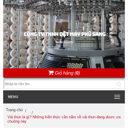
Giỏ hàng (
0
)
MENU
Trang chủ
Vải thun là gì? Những kiến thức cần nắm về vải thun đang được ưa
chuộng này