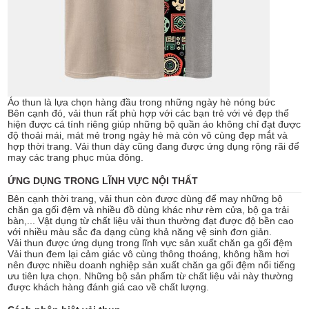
Áo thun là lựa chọn hàng đầu trong những ngày hè nóng bức
Bên cạnh đó, vải thun rất phù hợp với các bạn trẻ với vẻ đẹp thể
hiện được cá tính riêng giúp những bộ quần áo không chỉ đạt được
độ thoải mái, mát mẻ trong ngày hè mà còn vô cùng đẹp mắt và
hợp thời trang. Vải thun dày cũng đang được ứng dụng rộng rãi để
may các trang phục mùa đông.
ỨNG DỤNG TRONG LĨNH VỰC NỘI THẤT
Bên cạnh thời trang, vải thun còn được dùng để may những bộ
chăn ga gối đệm và nhiều đồ dùng khác như rèm cửa, bộ ga trải
bàn,... Vật dụng từ chất liệu vải thun thường đạt được độ bền cao
với nhiều màu sắc đa dạng cùng khả năng vệ sinh đơn giản.
Vải thun được ứng dụng trong lĩnh vực sản xuất chăn ga gối đệm
Vải thun đem lại cảm giác vô cùng thông thoáng, không hầm hơi
nên được nhiều doanh nghiệp sản xuất chăn ga gối đệm nổi tiếng
ưu tiên lựa chọn. Những bộ sản phẩm từ chất liệu vải này thường
được khách hàng đánh giá cao về chất lượng.