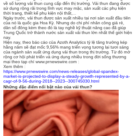
về số lượng vải thun cung cấp đến thị trường. Vải thun đang được
sử dụng rộng rãi trong lĩnh vực may mặc, sản xuất các phụ kiện
thời trang, thiết kế phụ kiện nội thất,...
Ngày trước, vải thun được sản xuất nhiều tại nơi sản xuất đầu tiên
của nó là quốc gia Hoa Kỳ. Nhưng do chi phí nhân công giá rẻ,
dân số đông kèm theo đó là tay nghề kỹ thuật nâng cao đã giúp
Trung Quốc trở thành nước sản xuất vải thun lớn nhất thế giới hiện
nay.
Hiện nay, theo báo cáo của Azoth Analytics tỷ lệ tăng trưởng kép
hằng năm sẽ đạt mốc 9,56% mang triển vọng tương lại tươi sáng
của ngành sản xuất ứng dụng vải thun trong thị trường. Từ đó mở
rộng cơ hội phát triển và ứng dụng nhiều trong đời sống thương
mại theo tạp chí www.prnewswire.com :
Xem thêm :
https://www.prnewswire.com/news-releases/global-spandex-
market-is-projected-to-display-a-steady-growth-represented-by-a-
cagr-of-9-56-during-2018--2023--300745030.html
Những đặc điểm nổi bật nào của vải thun?