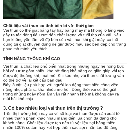
Chất liệu vải thun có tính bền bỉ với thời gian
Vải thun có thể giặt bằng tay hay bằng máy mà không lo lắng việc
gây ra tác động tiêu cực đến chất lượng và tuổi thọ của vải. Nếu
bạn không yên tâm về độ bền của vải thun khi giặt máy, có thể
dùng túi giặt chuyên dụng để giữ được màu sắc bền đẹp cho trang
phục mà mình yêu thích.
TÍNH NĂNG THÔNG KHÍ CAO
Vải thun là chất liệu phổ biến nhất trong những ngày hè nóng bức
bởi cấu trúc gồm nhiều khe hở tăng khả năng co giãn giúp vải tạo
được độ thoáng khí, mát mẻ. Khi kéo nhẹ vải thun chất lượng vẫn
có thể trở về lại kết cấu ban đầu.
Đây là vật liệu phù hợp với người lao động thực hiện công việc
nặng nhọc phải ra khá nhiều mồ hôi. Đồng thời vải có thể giặt
trong những ngày nồm ẩm vẫn rất nhanh khô mà không gây ra
mùi hôi khó chịu.
3. Có bao nhiêu loại vải thun trên thị trường ?
Trên thị trường hiện nay có vô số loại vải thun được sản xuất từ
nhiều thành phần khác nhau mang đến lựa chọn đa dạng cho
khách hàng. Chất liệu được tạo nên từ vật liệu sợi bông thiên
nhiên 100% cotton hay kết hợp thêm các sợi nhân tạo để tăng