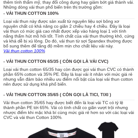
thêm tính thẩm mỹ, thay đổi công dụng hay giảm bớt giá thành vải.
Những dòng vải thun phổ biến trên thị trường gồm:
- VẢI THUN COTTON 100%
Loại vải thun này được sản xuất từ nguyên liệu sợi bông xơ
nguyên chất có khả năng co giãn 2 chiều hay 4 chiều. Đây là loại
vải thun có mức giá cao nhất được xếp vào hàng loại 1 với tính
nắng thấm hút mồ hôi tốt. Tính chất của vải thun thường khô, cứng
và khá dễ bị xù lông. Do đó, vải thun từ sợi Spandex thường được
bổ sung thêm để tăng độ mềm mịn cho chất liệu vải này.
Vải thun cotton 100%
- VẢI THUN COTTON 65/35 ( CÒN GỌI LÀ VẢI CVC)
Loại vải thun cotton 65/35 hay còn được gọi vải thun CVC có thành
phần 65% cotton và 35% PE. Đây là loại vải ít nhăn với mức giá rẻ
nhưng vẫn đảm bảo nhiều ưu điểm nổi bật của loại vải thun cotton
nên được sử dụng khá phổ biến.
- VẢI THUN COTTON 35/65 ( CÒN GỌI LÀ TICI, TIXI )
Vải thun cotton 35/65 hay được biết đến là loại vải TC có tỷ lệ
thành phần PE tới 65%. Vải có tính chất co giãn vượt trội nhưng
nhược điểm khi mặc khá bí cùng mức giá rẻ hơn so với các loại vải
CVC và vải thun Cotton 100%.