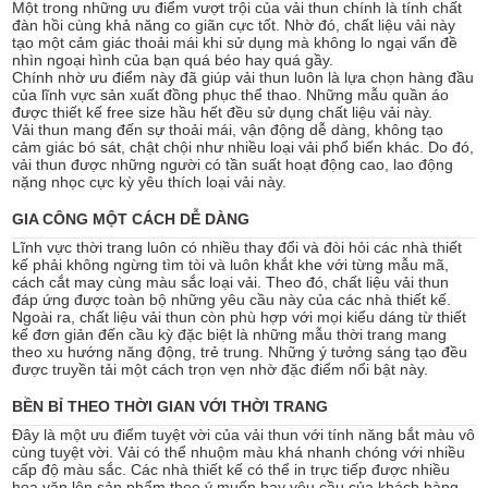
Một trong những ưu điểm vượt trội của vải thun chính là tính chất
đàn hồi cùng khả năng co giãn cực tốt. Nhờ đó, chất liệu vải này
tạo một cảm giác thoải mái khi sử dụng mà không lo ngại vấn đề
nhìn ngoại hình của bạn quá béo hay quá gầy.
Chính nhờ ưu điểm này đã giúp vải thun luôn là lựa chọn hàng đầu
của lĩnh vực sản xuất đồng phục thể thao. Những mẫu quần áo
được thiết kế free size hầu hết đều sử dụng chất liệu vải này.
Vải thun mang đến sự thoải mái, vận động dễ dàng, không tạo
cảm giác bó sát, chật chội như nhiều loại vải phổ biến khác. Do đó,
vải thun được những người có tần suất hoạt động cao, lao động
nặng nhọc cực kỳ yêu thích loại vải này.
GIA CÔNG MỘT CÁCH DỄ DÀNG
Lĩnh vực thời trang luôn có nhiều thay đổi và đòi hỏi các nhà thiết
kế phải không ngừng tìm tòi và luôn khắt khe với từng mẫu mã,
cách cắt may cùng màu sắc loại vải. Theo đó, chất liệu vải thun
đáp ứng được toàn bộ những yêu cầu này của các nhà thiết kế.
Ngoài ra, chất liệu vải thun còn phù hợp với mọi kiểu dáng từ thiết
kế đơn giản đến cầu kỳ đặc biệt là những mẫu thời trang mang
theo xu hướng năng động, trẻ trung. Những ý tưởng sáng tạo đều
được truyền tải một cách trọn vẹn nhờ đặc điểm nổi bật này.
BỀN BỈ THEO THỜI GIAN VỚI THỜI TRANG
Đây là một ưu điểm tuyệt vời của vải thun với tính năng bắt màu vô
cùng tuyệt vời. Vải có thể nhuộm màu khá nhanh chóng với nhiều
cấp độ màu sắc. Các nhà thiết kế có thể in trực tiếp được nhiều
hoa văn lên sản phẩm theo ý muốn hay yêu cầu của khách hàng.