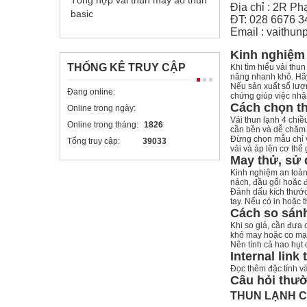
Tổng hợp vải thun may áo thun
Địa chỉ : 2R P
basic
ĐT: 028 6676 3
Email : vaithu
Kinh nghiệm 
THỐNG KÊ TRUY CẬP
Khi tìm hiểu vải thu
năng nhanh khô. Hãy
Nếu sản xuất số lượ
Đang online:
chứng giúp việc nhậ
Cách chọn t
Online trong ngày:
Vải thun lạnh 4 chi
Online trong tháng:
1826
cần bền và dễ chăm s
Đừng chọn mẫu chỉ v
Tổng truy cập:
39033
vải và áp lên cơ thể
May thử, sử 
Kinh nghiệm an toàn 
nách, đầu gối hoặc 
Đánh dấu kích thước 
tay. Nếu có in hoặc 
Cách so sán
Khi so giá, cần đưa
khó may hoặc co mạn
Nên tính cả hao hụt 
Internal link
Đọc thêm
đặc tính v
Câu hỏi thườ
THUN LẠNH 