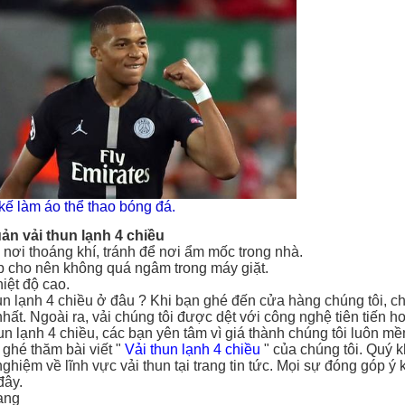
 kế làm áo thể thao bóng đá.
ản vải thun lạnh 4 chiều
nơi thoáng khí, tránh để nơi ẩm mốc trong nhà.
p cho nên không quá ngâm trong máy giặt.
hiệt độ cao.
un lạnh 4 chiều ở đâu ? Khi bạn ghé đến cửa hàng chúng tôi, 
ất. Ngoài ra, vải chúng tôi được dệt với công nghệ tiên tiến 
un lạnh 4 chiều, các bạn yên tâm vì giá thành chúng tôi luôn mềm
ghé thăm bài viết "
Vải thun lạnh 4 chiều
" của chúng tôi. Quý 
ghiệm về lĩnh vực vải thun tại trang tin tức. Mọi sự đóng góp ý 
đây.
ang