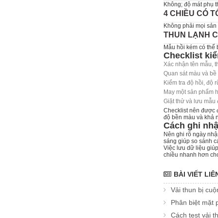
Không; độ mát phụ th
4 CHIỀU CÓ 
Không phải mọi sản
THUN LẠNH C
Mẫu hồi kém có thể b
Checklist kiể
Xác nhận tên mẫu, t
Quan sát màu và bề 
Kiểm tra độ hồi, độ 
May một sản phẩm ho
Giặt thử và lưu mẫu 
Checklist nên được đ
độ bền màu và khả n
Cách ghi nhậ
Nên ghi rõ ngày nhậ
sáng giúp so sánh các
Việc lưu dữ liệu giú
chiều nhanh hơn cho 
BÀI VIẾT LI
Vải thun bị cuộ
Phân biệt mặt p
Cách test vải t