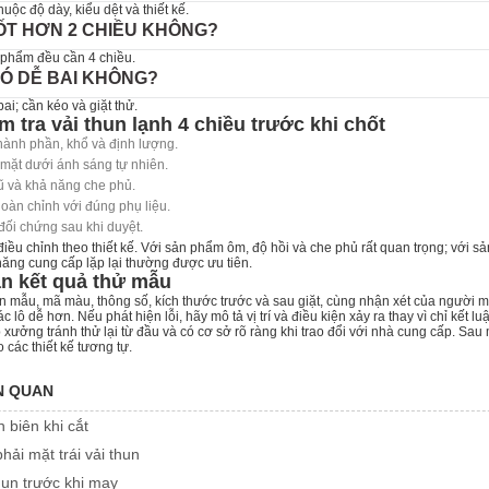
uộc độ dày, kiểu dệt và thiết kế.
TỐT HƠN 2 CHIỀU KHÔNG?
 phẩm đều cần 4 chiều.
Ó DỄ BAI KHÔNG?
ai; cần kéo và giặt thử.
m tra vải thun lạnh 4 chiều trước khi chốt
hành phần, khổ và định lượng.
mặt dưới ánh sáng tự nhiên.
rũ và khả năng che phủ.
àn chỉnh với đúng phụ liệu.
đối chứng sau khi duyệt.
iều chỉnh theo thiết kế. Với sản phẩm ôm, độ hồi và che phủ rất quan trọng; với s
ăng cung cấp lặp lại thường được ưu tiên.
n kết quả thử mẫu
n mẫu, mã màu, thông số, kích thước trước và sau giặt, cùng nhận xét của người 
 lô dễ hơn. Nếu phát hiện lỗi, hãy mô tả vị trí và điều kiện xảy ra thay vì chỉ kết l
p xưởng tránh thử lại từ đầu và có cơ sở rõ ràng khi trao đổi với nhà cung cấp. Sau
các thiết kế tương tự.
ÊN QUAN
n biên khi cắt
hải mặt trái vải thun
hun trước khi may