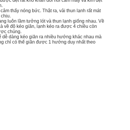
được dệt rất khó khăn đòi hỏi cam máy và kim dệt
n.
ảm thấy nóng bức. Thật ra, vải thun lạnh rất mát
 chịu.
àng luôn lầm tưởng lót và thun lạnh giống nhau. Về
là về độ kéo giãn, lạnh kéo ra được 4 chiều còn
được chúng.
 thể dễ dàng kéo giãn ra nhiều hướng khác nhau mà
úng chỉ có thể giãn được 1 hướng duy nhất theo