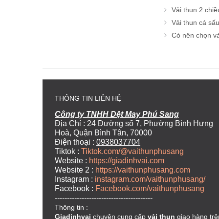
Vải thun 2 chiề
Vải thun cá sấu
Có nên chọn vả
THÔNG TIN LIÊN HỆ
Công ty TNHH Dệt May Phú Sang
Địa Chỉ : 24 Đường số 7, Phường Bình Hưng
Hoà, Quận Bình Tân, 70000
Điện thoại :
0938037704
Tiktok :
Tiktok.com/@vaithunphusang
Website :
https://giadinhvai.com
Website 2 :
https://vaithunphusang.com
Instagram :
instagram.com/vaithunphusang/
Facebook :
Facebook.com/vaithunphusang
----------------------------------------
Thông tin :
Giadinhvai
chuyên cung cấp
vải thun
giao hàng trê