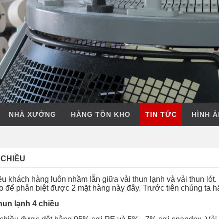
NHÀ XƯỞNG
HÀNG TỒN KHO
TIN TỨC
HÌNH 
 CHIỀU
u khách hàng luôn nhầm lẫn giữa vải thun lạnh và vải thun lót
ao để phân biệt được 2 mặt hàng này đây. Trước tiên chúng ta h
thun lạnh 4 chiều