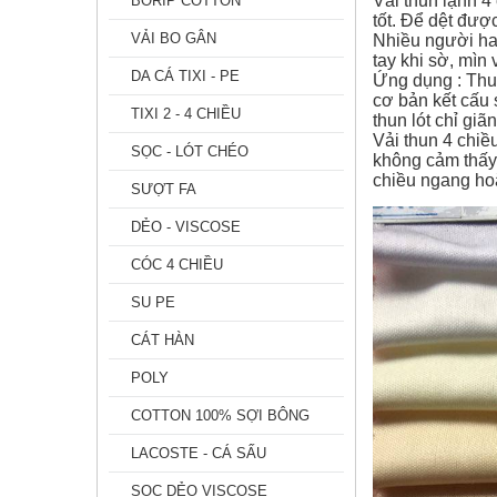
Vải thun lạnh 4
BORIP COTTON
tốt. Để dệt được
VẢI BO GÂN
Nhiều người hay
tay khi sờ, mìn
DA CÁ TIXI - PE
Ứng dụng : Thun
cơ bản kết cấu 
TIXI 2 - 4 CHIỀU
thun lót chỉ gi
Vải thun 4 chiề
SỌC - LÓT CHÉO
không cảm thấy 
chiều ngang ho
SƯỢT FA
DẺO - VISCOSE
CÓC 4 CHIỀU
SU PE
CÁT HÀN
POLY
COTTON 100% SỢI BÔNG
LACOSTE - CÁ SẤU
SỌC DẺO VISCOSE