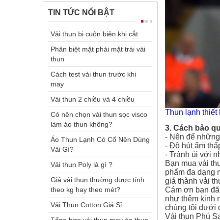
TIN TỨC NỔI BẬT
Vải thun bị cuộn biên khi cắt
Phân biệt mặt phải mặt trái vải
thun
Cách test vải thun trước khi
may
Vải thun 2 chiều và 4 chiều
Thun lạnh thiết
Có nên chọn vải thun sọc visco
làm áo thun không?
3. Cách bảo qu
- Nên để những 
Áo Thun Lạnh Có Cổ Nên Dùng
- Độ hút ẩm thấ
Vải Gì?
- Tránh ủi với n
Bạn mua vải th
Vải thun Poly là gì ?
phẩm đa dạng nh
Giá vải thun thường được tính
giá thành vải th
theo kg hay theo mét?
Cám ơn bạn đã 
như thêm kinh n
Vải Thun Cotton Giá Sỉ
chúng tôi dưới 
Vải thun Phú S