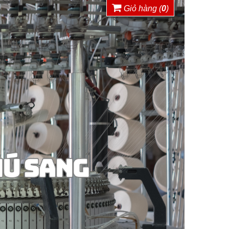
Giỏ hàng (
0
)