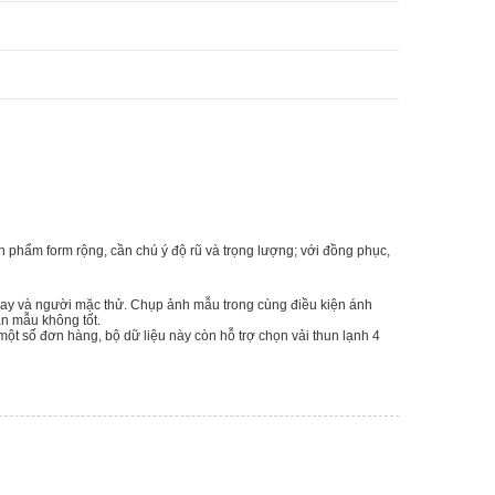
ản phẩm form rộng, cần chú ý độ rũ và trọng lượng; với đồng phục,
may và người mặc thử. Chụp ảnh mẫu trong cùng điều kiện ánh
uận mẫu không tốt.
 một số đơn hàng, bộ dữ liệu này còn hỗ trợ chọn vải thun lạnh 4