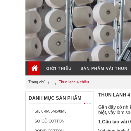
GIỚI THIỆU
SẢN PHẨM VẢI THUN
Trang chủ
Thun lạnh 4 chiều
THUN LẠNH 4
DANH MỤC SẢN PHẨM
Gần đây có nhiề
SILK 4M/5M5/8M5
biệt, vậy làm s
SỚ GỖ COTTON
1.Cấu tạo vải 