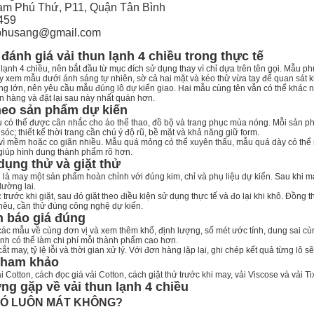
hạm Phú Thứ, P11, Quận Tân Bình
459
nphusang@gmail.com
đánh giá vải thun lạnh 4 chiều trong thực tế
n lạnh 4 chiều, nên bắt đầu từ mục đích sử dụng thay vì chỉ dựa trên tên gọi. Mẫu 
 xem mẫu dưới ánh sáng tự nhiên, sờ cả hai mặt và kéo thử vừa tay để quan sát k
ng lớn, nên yêu cầu mẫu đúng lô dự kiến giao. Hai mẫu cùng tên vẫn có thể khác 
n hàng và đặt lại sau này nhất quán hơn.
heo sản phẩm dự kiến
ều có thể được cân nhắc cho áo thể thao, đồ bộ và trang phục mùa nóng. Mỗi sản p
óc; thiết kế thời trang cần chú ý độ rũ, bề mặt và khả năng giữ form.
ì mềm hoặc co giãn nhiều. Mẫu quá mỏng có thể xuyên thấu, mẫu quá dày có thể
 giúp hình dung thành phẩm rõ hơn.
dụng thử và giặt thử
là may một sản phẩm hoàn chỉnh với đúng kim, chỉ và phụ liệu dự kiến. Sau khi may,
đường lai.
trước khi giặt, sau đó giặt theo điều kiện sử dụng thực tế và đo lại khi khô. Đồng t
thêu, cần thử đúng công nghệ dự kiến.
h báo giá đúng
 các mẫu về cùng đơn vị và xem thêm khổ, định lượng, số mét ước tính, dung sai c
h có thể làm chi phí mỗi thành phẩm cao hơn.
cắt may, tỷ lệ lỗi và thời gian xử lý. Với đơn hàng lặp lại, ghi chép kết quả từng l
 tham khảo
ải Cotton
,
cách đọc giá vải Cotton
,
cách giặt thử trước khi may
,
vải Viscose
và
vải Ti
ng gặp về vải thun lạnh 4 chiều
CÓ LUÔN MÁT KHÔNG?