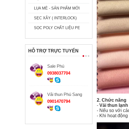
LỤA MÈ - SẢN PHẨM MỚI
SẸC XÂY ( INTERLOCK)
SỌC POLY CHẤT LIỆU PE
HỖ TRỢ TRỰC TUYẾN
Sale Phú
0938037704
Vải thun Phú Sang
2. Chức năng
0901470794
-
Vải thun lạn
- Nếu so với cá
- Khi hoạt động