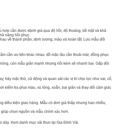
phù hợp cần được đánh giá qua độ hồi, độ thoáng, bề mặt và khả
hả năng hồi phục.
nhau về thành phần, định lượng, màu và hoàn tất. Lưu mẫu đối
hẩm cần ưu tiên khác nhau: đồ mặc lâu cần thoải mái; đồng phục
 nóng, còn mẫu giãn mạnh nhưng hồi kém sẽ nhanh bai. Gấp đôi
 hãy mặc thử, cử động và quan sát các vị trí chịu lực như vai, cổ,
hời kiểm tra phai màu, xù lông, xoắn, bai giãn và thay đổi cảm giác
ùng điều kiện giao hàng. Mẫu có đơn giá thấp nhưng hao nhiều,
ô sẽ giúp chọn nguồn và mẫu chính xác hơn.
xi dày
. Xem danh mục
vải thun
tại Gia Đình Vải.