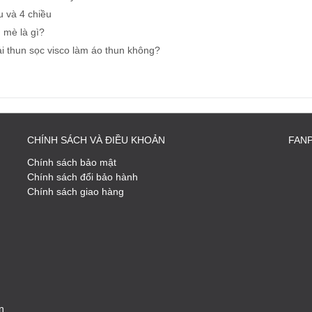
u và 4 chiều
 mè là gì?
i thun sọc visco làm áo thun không?
CHÍNH SÁCH VÀ ĐIỀU KHOẢN
FAN
Chính sách bảo mật
Chính sách đổi bảo hành
Chính sách giao hàng
n