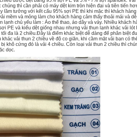
 chiều được dệt bằng 95% sợi PE và 5% - 7% sợi spandex. Vải 
 chúng thì cần phải có máy dệt kim tròn hiện đại và tiên tiến hơ
 lầm tưởng với kết cấu 95% sợi PE thì khi mặc thì khách hàng c
 vải mềm và mỏng làm cho khách hàng cảm thấy thoải mái và dễ
 lạnh chủ yếu làm : Áo thể thao, áo dây và váy. Nhiều khách h
sợi PE và kiểu dệt giống nhau nhưng vải thun lạnh khác vải lót 
ãn tối đa là 2 chiều.Đây là điểm khác biệt dễ dàng để phân biệt 
u khác vải thun 2 chiều về độ co giãn, khi cầm mặt vải bạn có
bị khô cứng đó là vải 4 chiều. Còn loại vải thun 2 chiều thì ch
ặc dọc.