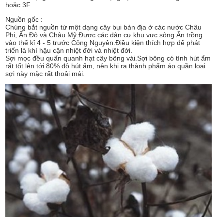
hoặc 3F
Nguồn gốc :
Chúng bắt nguồn từ một dạng cây bụi bản địa ở các nước Châu
Phi, Ấn Độ và Châu Mỹ.Được các dân cư khu vực sông Ấn trồng
vào thế kỉ 4 - 5 trước Công Nguyên.Điều kiện thích hợp để phát
triển là khí hậu cận nhiệt đới và nhiệt đới.
Sợi mọc đều quấn quanh hạt cây bông vải.Sợi bông có tính hút ẩm
rất tốt lên tới 80% độ hút ẩm, nên khi ra thành phẩm áo quần loại
sợi này mặc rất thoải mái.