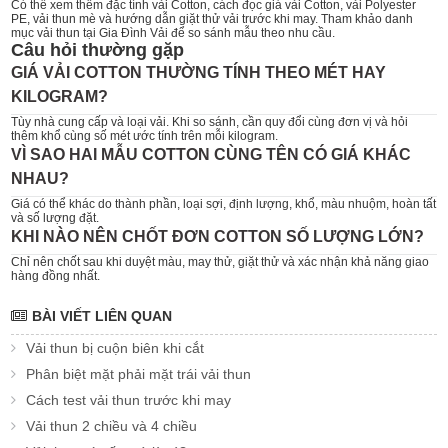
Có thể xem thêm
đặc tính vải Cotton
,
cách đọc giá vải Cotton
,
vải Polyester
PE
,
vải thun mè
và hướng dẫn
giặt thử vải trước khi may
. Tham khảo danh
mục
vải thun
tại Gia Đình Vải để so sánh mẫu theo nhu cầu.
Câu hỏi thường gặp
GIÁ VẢI COTTON THƯỜNG TÍNH THEO MÉT HAY
KILOGRAM?
Tùy nhà cung cấp và loại vải. Khi so sánh, cần quy đổi cùng đơn vị và hỏi
thêm khổ cùng số mét ước tính trên mỗi kilogram.
VÌ SAO HAI MẪU COTTON CÙNG TÊN CÓ GIÁ KHÁC
NHAU?
Giá có thể khác do thành phần, loại sợi, định lượng, khổ, màu nhuộm, hoàn tất
và số lượng đặt.
KHI NÀO NÊN CHỐT ĐƠN COTTON SỐ LƯỢNG LỚN?
Chỉ nên chốt sau khi duyệt màu, may thử, giặt thử và xác nhận khả năng giao
hàng đồng nhất.
BÀI VIẾT LIÊN QUAN
Vải thun bị cuộn biên khi cắt
Phân biệt mặt phải mặt trái vải thun
Cách test vải thun trước khi may
Vải thun 2 chiều và 4 chiều