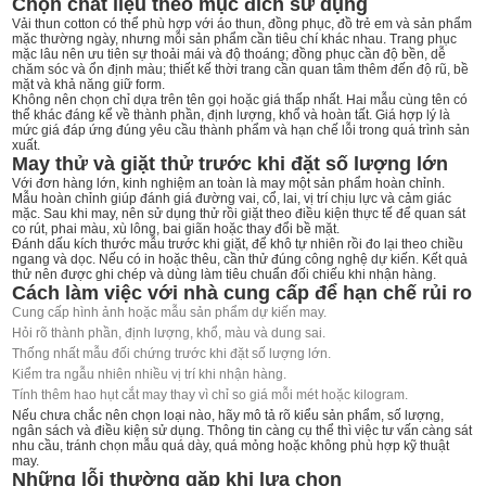
Chọn chất liệu theo mục đích sử dụng
Vải thun cotton có thể phù hợp với áo thun, đồng phục, đồ trẻ em và sản phẩm
mặc thường ngày, nhưng mỗi sản phẩm cần tiêu chí khác nhau. Trang phục
mặc lâu nên ưu tiên sự thoải mái và độ thoáng; đồng phục cần độ bền, dễ
chăm sóc và ổn định màu; thiết kế thời trang cần quan tâm thêm đến độ rũ, bề
mặt và khả năng giữ form.
Không nên chọn chỉ dựa trên tên gọi hoặc giá thấp nhất. Hai mẫu cùng tên có
thể khác đáng kể về thành phần, định lượng, khổ và hoàn tất. Giá hợp lý là
mức giá đáp ứng đúng yêu cầu thành phẩm và hạn chế lỗi trong quá trình sản
xuất.
May thử và giặt thử trước khi đặt số lượng lớn
Với đơn hàng lớn, kinh nghiệm an toàn là may một sản phẩm hoàn chỉnh.
Mẫu hoàn chỉnh giúp đánh giá đường vai, cổ, lai, vị trí chịu lực và cảm giác
mặc. Sau khi may, nên sử dụng thử rồi giặt theo điều kiện thực tế để quan sát
co rút, phai màu, xù lông, bai giãn hoặc thay đổi bề mặt.
Đánh dấu kích thước mẫu trước khi giặt, để khô tự nhiên rồi đo lại theo chiều
ngang và dọc. Nếu có in hoặc thêu, cần thử đúng công nghệ dự kiến. Kết quả
thử nên được ghi chép và dùng làm tiêu chuẩn đối chiếu khi nhận hàng.
Cách làm việc với nhà cung cấp để hạn chế rủi ro
Cung cấp hình ảnh hoặc mẫu sản phẩm dự kiến may.
Hỏi rõ thành phần, định lượng, khổ, màu và dung sai.
Thống nhất mẫu đối chứng trước khi đặt số lượng lớn.
Kiểm tra ngẫu nhiên nhiều vị trí khi nhận hàng.
Tính thêm hao hụt cắt may thay vì chỉ so giá mỗi mét hoặc kilogram.
Nếu chưa chắc nên chọn loại nào, hãy mô tả rõ kiểu sản phẩm, số lượng,
ngân sách và điều kiện sử dụng. Thông tin càng cụ thể thì việc tư vấn càng sát
nhu cầu, tránh chọn mẫu quá dày, quá mỏng hoặc không phù hợp kỹ thuật
may.
Những lỗi thường gặp khi lựa chọn