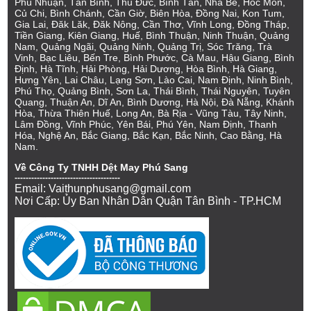
Phú Nhuận, Tân Bình, Thủ Đức, Bình Tân, Nhà Bè, Hóc Môn,
Củ Chi, Bình Chánh, Cần Giờ, Biên Hòa, Đồng Nai, Kon Tum,
Gia Lai, Đăk Lăk, Đăk Nông, Cần Thơ, Vĩnh Long, Đồng Tháp,
Tiền Giang, Kiên Giang, Huế, Bình Thuận, Ninh Thuận, Quảng
Nam, Quảng Ngãi, Quảng Ninh, Quảng Trị, Sóc Trăng, Trà
Vinh, Bạc Liêu, Bến Tre, Bình Phước, Cà Mau, Hậu Giang, Bình
Định, Hà Tĩnh, Hải Phòng, Hải Dương, Hòa Bình, Hà Giang,
Hưng Yên, Lai Châu, Lạng Sơn, Lào Cai, Nam Định, Ninh Bình,
Phú Thọ, Quảng Bình, Sơn La, Thái Bình, Thái Nguyên, Tuyên
Quang, Thuận An, Dĩ An, Bình Dương, Hà Nội, Đà Nẵng, Khánh
Hòa, Thừa Thiên Huế, Long An, Bà Rịa - Vũng Tàu, Tây Ninh,
Lâm Đồng, Vĩnh Phúc, Yên Bái, Phú Yên, Nam Định, Thanh
Hóa, Nghệ An, Bắc Giang, Bắc Kạn, Bắc Ninh, Cao Bằng, Hà
Nam.
Về Công Ty TNHH Dệt May Phú Sang
--------------------------------------
Email: Vaithunphusang@gmail.com
Nơi Cấp: Ủy Ban Nhân Dân Quận Tân Bình - TP.HCM