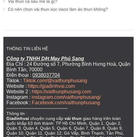
Vải thun cá sấu mè là gì?
Có nên chọn vải thun sọc visco làm áo thun không?
THÔNG TIN LIÊN HỆ
Công ty TNHH Dệt May Phú Sang
Địa Chỉ : 24 Đường số 7, Phường Bình Hưng Hoà, Quận
Bình Tân, 70000
Điện thoại :
0938037704
Tiktok :
Tiktok.com/@vaithunphusang
Website :
https://giadinhvai.com
Website 2 :
https://vaithunphusang.com
Instagram :
instagram.com/vaithunphusang/
Facebook :
Facebook.com/vaithunphusang
----------------------------------------
Thông tin :
Giadinhvai
chuyên cung cấp
vải thun
giao hàng trên toàn
quốc khắp 63 tỉnh thành: TP Hồ Chí Minh, Quận 1, Quận 2,
Quận 3, Quận 4, Quận 5, Quận 6, Quận 7, Quận 8, Quận 9,
Quận 10, Quận 11, Quận 12, Gò Vấp, Bình Thạnh, Tân Phú,