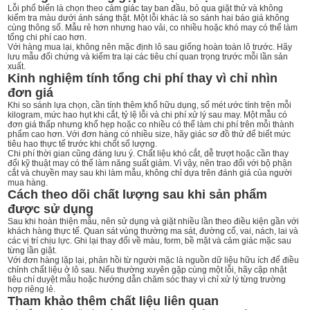
Lỗi phổ biến là chọn theo cảm giác tay ban đầu, bỏ qua giặt thử và không
kiểm tra màu dưới ánh sáng thật. Một lỗi khác là so sánh hai báo giá không
cùng thông số. Mẫu rẻ hơn nhưng hao vải, co nhiều hoặc khó may có thể làm
tổng chi phí cao hơn.
Với hàng mua lại, không nên mặc định lô sau giống hoàn toàn lô trước. Hãy
lưu mẫu đối chứng và kiểm tra lại các tiêu chí quan trọng trước mỗi lần sản
xuất.
Kinh nghiệm tính tổng chi phí thay vì chỉ nhìn
đơn giá
Khi so sánh lựa chọn, cần tính thêm khổ hữu dụng, số mét ước tính trên mỗi
kilogram, mức hao hụt khi cắt, tỷ lệ lỗi và chi phí xử lý sau may. Một mẫu có
đơn giá thấp nhưng khổ hẹp hoặc co nhiều có thể làm chi phí trên mỗi thành
phẩm cao hơn. Với đơn hàng có nhiều size, hãy giác sơ đồ thử để biết mức
tiêu hao thực tế trước khi chốt số lượng.
Chi phí thời gian cũng đáng lưu ý. Chất liệu khó cắt, dễ trượt hoặc cần thay
đổi kỹ thuật may có thể làm năng suất giảm. Vì vậy, nên trao đổi với bộ phận
cắt và chuyền may sau khi làm mẫu, không chỉ dựa trên đánh giá của người
mua hàng.
Cách theo dõi chất lượng sau khi sản phẩm
được sử dụng
Sau khi hoàn thiện mẫu, nên sử dụng và giặt nhiều lần theo điều kiện gần với
khách hàng thực tế. Quan sát vùng thường ma sát, đường cổ, vai, nách, lai và
các vị trí chịu lực. Ghi lại thay đổi về màu, form, bề mặt và cảm giác mặc sau
từng lần giặt.
Với đơn hàng lặp lại, phản hồi từ người mặc là nguồn dữ liệu hữu ích để điều
chỉnh chất liệu ở lô sau. Nếu thường xuyên gặp cùng một lỗi, hãy cập nhật
tiêu chí duyệt mẫu hoặc hướng dẫn chăm sóc thay vì chỉ xử lý từng trường
hợp riêng lẻ.
Tham khảo thêm chất liệu liên quan