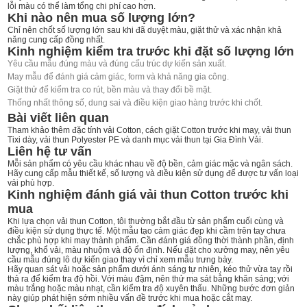
lỗi màu có thể làm tổng chi phí cao hơn.
Khi nào nên mua số lượng lớn?
Chỉ nên chốt số lượng lớn sau khi đã duyệt màu, giặt thử và xác nhận khả
năng cung cấp đồng nhất.
Kinh nghiệm kiểm tra trước khi đặt số lượng lớn
Yêu cầu mẫu đúng màu và đúng cấu trúc dự kiến sản xuất.
May mẫu để đánh giá cảm giác, form và khả năng gia công.
Giặt thử để kiểm tra co rút, bền màu và thay đổi bề mặt.
Thống nhất thông số, dung sai và điều kiện giao hàng trước khi chốt.
Bài viết liên quan
Tham khảo thêm
đặc tính vải Cotton
,
cách giặt Cotton trước khi may
,
vải thun
Tixi dày
,
vải thun Polyester PE
và danh mục
vải thun
tại Gia Đình Vải.
Liên hệ tư vấn
Mỗi sản phẩm có yêu cầu khác nhau về độ bền, cảm giác mặc và ngân sách.
Hãy cung cấp mẫu thiết kế, số lượng và điều kiện sử dụng để được tư vấn loại
vải phù hợp.
Kinh nghiệm đánh giá vải thun Cotton trước khi
mua
Khi lựa chọn vải thun Cotton, tôi thường bắt đầu từ sản phẩm cuối cùng và
điều kiện sử dụng thực tế. Một mẫu tạo cảm giác đẹp khi cầm trên tay chưa
chắc phù hợp khi may thành phẩm. Cần đánh giá đồng thời thành phần, định
lượng, khổ vải, màu nhuộm và độ ổn định. Nếu đặt cho xưởng may, nên yêu
cầu mẫu đúng lô dự kiến giao thay vì chỉ xem mẫu trưng bày.
Hãy quan sát vải hoặc sản phẩm dưới ánh sáng tự nhiên, kéo thử vừa tay rồi
thả ra để kiểm tra độ hồi. Với màu đậm, nên thử ma sát bằng khăn sáng; với
màu trắng hoặc màu nhạt, cần kiểm tra độ xuyên thấu. Những bước đơn giản
này giúp phát hiện sớm nhiều vấn đề trước khi mua hoặc cắt may.