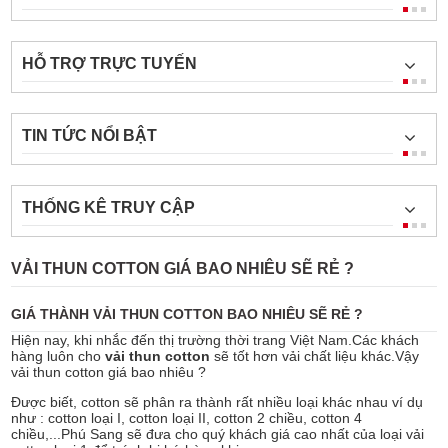
HỖ TRỢ TRỰC TUYẾN
TIN TỨC NỔI BẬT
THỐNG KÊ TRUY CẬP
VẢI THUN COTTON GIÁ BAO NHIÊU SẼ RẺ ?
GIÁ THÀNH VẢI THUN COTTON BAO NHIÊU SẼ RẺ ?
Hiện nay, khi nhắc đến thị trường thời trang Việt Nam.Các khách
hàng luôn cho
vải thun cotton
sẽ tốt hơn vải chất liệu khác.Vậy
vải thun cotton giá bao nhiêu ?
Được biết, cotton sẽ phân ra thành rất nhiều loại khác nhau ví dụ
như : cotton loại I, cotton loại II, cotton 2 chiều, cotton 4
chiều,...Phú Sang sẽ đưa cho quý khách giá cao nhất của loại vải