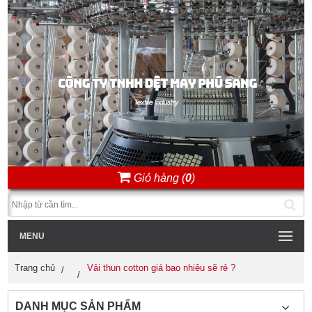
Giỏ hàng (
0
)
MENU
Trang chủ
Vải thun cotton giá bao nhiêu sẽ rẻ ?
DANH MỤC SẢN PHẨM