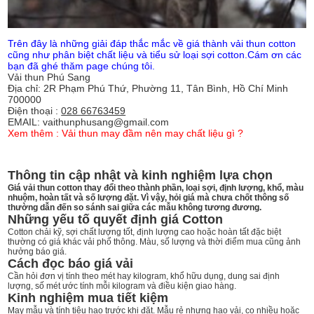
Trên đây là những giải đáp thắc mắc về giá thành vải thun cotton
cũng như phân biệt chất liệu và tiểu sử loại sợi cotton.Cám ơn các
bạn đã ghé thăm page chúng tôi.
Vải thun Phú Sang
Địa chỉ: 2R Phạm Phú Thứ, Phường 11, Tân Bình, Hồ Chí Minh
700000
Điện thoại :
028 66763459
EMAIL: vaithunphusang@gmail.com
Xem thêm :
Vải thun may đầm nên may chất liệu gì ?
Thông tin cập nhật và kinh nghiệm lựa chọn
Giá vải thun cotton thay đổi theo thành phần, loại sợi, định lượng, khổ, màu
nhuộm, hoàn tất và số lượng đặt. Vì vậy, hỏi giá mà chưa chốt thông số
thường dẫn đến so sánh sai giữa các mẫu không tương đương.
Những yếu tố quyết định giá Cotton
Cotton chải kỹ, sợi chất lượng tốt, định lượng cao hoặc hoàn tất đặc biệt
thường có giá khác vải phổ thông. Màu, số lượng và thời điểm mua cũng ảnh
hưởng báo giá.
Cách đọc báo giá vải
Cần hỏi đơn vị tính theo mét hay kilogram, khổ hữu dụng, dung sai định
lượng, số mét ước tính mỗi kilogram và điều kiện giao hàng.
Kinh nghiệm mua tiết kiệm
May mẫu và tính tiêu hao trước khi đặt. Mẫu rẻ nhưng hao vải, co nhiều hoặc