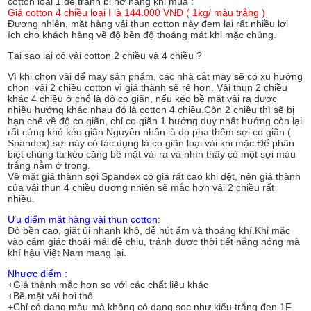
cotton loại 1 để tránh bị hớ hàng khi mua :
Giá cotton 4 chiều loại I là 144.000 VNĐ ( 1kg/ màu trắng )
Đương nhiên, mặt hàng vải thun cotton này đem lại rất nhiều lợi
ích cho khách hàng về độ bền độ thoáng mát khi mặc chúng.
Tại sao lại có vải cotton 2 chiều và 4 chiều ?
Vì khi chọn vải để may sản phẩm, các nhà cắt may sẽ có xu hướng
chọn vải 2 chiều cotton vì giá thành sẽ rẻ hơn. Vải thun 2 chiều
khác 4 chiều ở chổ là độ co giãn, nếu kéo bề mặt vải ra được
nhiều hướng khác nhau đó là cotton 4 chiều.Còn 2 chiều thì sẽ bị
hạn chế về độ co giãn, chỉ co giãn 1 hướng duy nhất hướng còn lại
rất cứng khó kéo giãn.Nguyên nhân là do pha thêm sợi co giãn (
Spandex) sợi này có tác dụng là co giãn loại vải khi mặc.Để phân
biệt chúng ta kéo căng bề mặt vải ra và nhìn thấy có một sợi màu
trắng nằm ở trong.
Về mặt giá thành sợi Spandex có giá rất cao khi dệt, nên giá thành
của vải thun 4 chiều đương nhiên sẽ mắc hơn vải 2 chiều rất
nhiều.
Ưu điểm mặt hàng vải thun cotton:
Độ bền cao, giặt ủi nhanh khô, dễ hút ẩm và thoáng khí.Khi mặc
vào cảm giác thoải mái dễ chịu, tránh được thời tiết nắng nóng mà
khí hậu Việt Nam mang lại.
Nhược điểm :
+Giá thành mắc hơn so với các chất liệu khác
+Bề mặt vải hơi thô
+Chỉ có dạng màu mà không có dạng sọc như kiểu trắng đen 1F