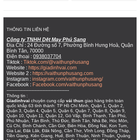
THÔNG TIN LIÊN HỆ
Công ty TNHH Dệt May Phú Sang
Địa Chỉ : 24 Đường số 7, Phường Bình Hưng Hoà, Quận
Bình Tân, 70000
Điện thoại :
0938037704
Tiktok :
Tiktok.com/@vaithunphusang
Website :
https://giadinhvai.com
Website 2 :
https://vaithunphusang.com
Instagram :
instagram.com/vaithunphusang/
Facebook :
Facebook.com/vaithunphusang
----------------------------------------
Thông tin :
Giadinhvai
chuyên cung cấp
vải thun
giao hàng trên toàn
quốc khắp 63 tỉnh thành: TP Hồ Chí Minh, Quận 1, Quận 2,
Quận 3, Quận 4, Quận 5, Quận 6, Quận 7, Quận 8, Quận 9,
Quận 10, Quận 11, Quận 12, Gò Vấp, Bình Thạnh, Tân Phú,
Phú Nhuận, Tân Bình, Thủ Đức, Bình Tân, Nhà Bè, Hóc Môn,
Củ Chi, Bình Chánh, Cần Giờ, Biên Hòa, Đồng Nai, Kon Tum,
Gia Lai, Đăk Lăk, Đăk Nông, Cần Thơ, Vĩnh Long, Đồng Tháp,
Tiền Giang, Kiên Giang, Huế, Bình Thuận, Ninh Thuận, Quảng