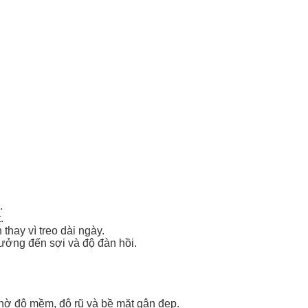
.
.
hay vì treo dài ngày.
ưởng đến sợi và độ đàn hồi.
nhờ độ mềm, độ rũ và bề mặt gân đẹp.