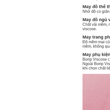
May đồ thể t
Nhờ độ co giãn 
May đồ ngủ 
Chất vải mềm, 
viscose.
May trang ph
Độ mềm mại của 
mềm, không quá 
May phụ kiện 
Borip Viscose cũ
Ngoài Borip Vi
khi chọn chất li