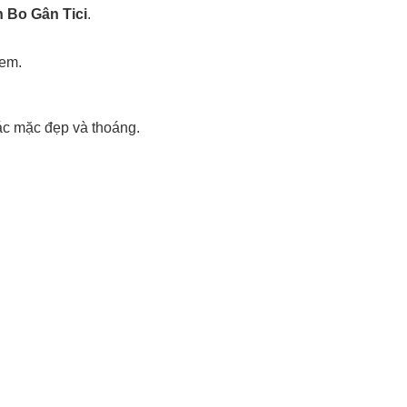
n Bo Gân Tici
.
 em.
ác mặc đẹp và thoáng.