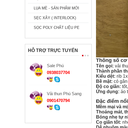
LỤA MÈ - SẢN PHẨM MỚI
SẸC XÂY ( INTERLOCK)
SỌC POLY CHẤT LIỆU PE
HỖ TRỢ TRỰC TUYẾN
Thông số cơ 
Sale Phú
Tên gọi:
vải thu
Thành phần t
0938037704
Kiểu dệt:
rib 1x
Bề mặt:
có gân 
Độ co giãn:
tốt
Ứng dụng:
áo t
Vải thun Phú Sang
0901470794
Đặc điểm nổi
Mềm mại và m
Thoáng mát, th
Bóng nhẹ tự n
Co giãn tốt:
nhờ
Dễ nhuộm màu