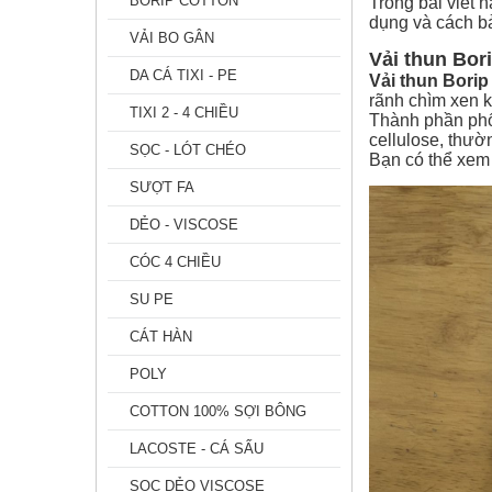
BORIP COTTON
Trong bài viết n
dụng và cách b
VẢI BO GÂN
Vải thun Bori
DA CÁ TIXI - PE
Vải thun Borip
rãnh chìm xen k
TIXI 2 - 4 CHIỀU
Thành phần phổ
cellulose, thườ
SỌC - LÓT CHÉO
Bạn có thể xem 
SƯỢT FA
DẺO - VISCOSE
CÓC 4 CHIỀU
SU PE
CÁT HÀN
POLY
COTTON 100% SỢI BÔNG
LACOSTE - CÁ SẤU
SỌC DẺO VISCOSE