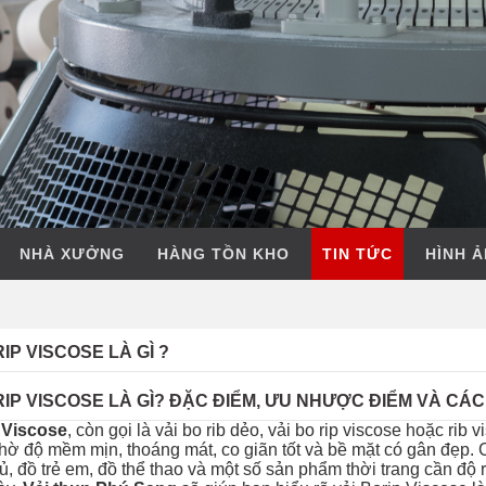
NHÀ XƯỞNG
HÀNG TỒN KHO
TIN TỨC
HÌNH 
IP VISCOSE LÀ GÌ ?
RIP VISCOSE LÀ GÌ? ĐẶC ĐIỂM, ƯU NHƯỢC ĐIỂM VÀ CÁ
 Viscose
, còn gọi là vải bo rib dẻo, vải bo rip viscose hoặc ri
ờ độ mềm mịn, thoáng mát, co giãn tốt và bề mặt có gân đẹp. 
ủ, đồ trẻ em, đồ thể thao và một số sản phẩm thời trang cần độ r