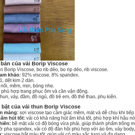
bản của vải Borip Viscose
n Borip Viscose, bo rib dẻo, bo rip dẻo, rib viscose.
ham khảo:
92% viscose, 8% spandex.
1, dệt kim 2 dàn.
nổi, mềm, mịn, bóng nhẹ.
, phù hợp trang phục ôm và cần vận động.
hun, váy, đầm, đồ ngủ, đồ trẻ em, đồ thể thao, phụ kiện.
 bật của vải thun Borip Viscose
ịn màng:
sợi viscose tạo cảm giác mềm, mát và dễ chịu khi tiếp 
ấm hút tốt:
vải có khả năng hút ẩm khá tốt, phù hợp khí hậu n
hiên:
bề mặt vải có độ bóng vừa phải, giúp thành phẩm trông 
 pha spandex, vải có độ đàn hồi phù hợp với áo ôm, váy body,
:
viscose bắt màu tốt, giúp vải có màu sắc tươi và đa dạng.