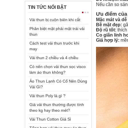
Nếu cần so sán
TIN TỨC NỔI BẬT
Ưu điểm của 
Mặc mát và dễ 
Vải thun bị cuộn biên khi cắt
Bề mặt đẹp:
gâ
Phân biệt mặt phải mặt trái vải
Độ rũ tốt:
thích
thun
Co giãn linh ho
Giá hợp lý:
mềm
Cách test vải thun trước khi
may
Vải thun 2 chiều và 4 chiều
Có nên chọn vải thun sọc visco
làm áo thun không?
Áo Thun Lạnh Có Cổ Nên Dùng
Vải Gì?
Vải thun Poly là gì ?
Giá vải thun thường được tính
theo kg hay theo mét?
Vải Thun Cotton Giá Sỉ