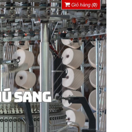
Giỏ hàng (
0
)