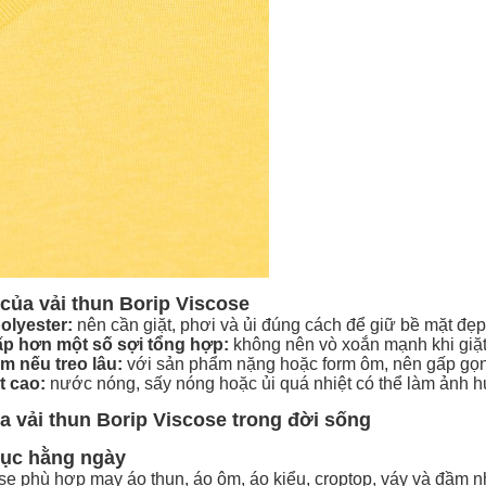
ủa vải thun Borip Viscose
olyester:
nên cần giặt, phơi và ủi đúng cách để giữ bề mặt đẹp
ấp hơn một số sợi tổng hợp:
không nên vò xoắn mạnh khi giặt
rm nếu treo lâu:
với sản phẩm nặng hoặc form ôm, nên gấp gọn t
t cao:
nước nóng, sấy nóng hoặc ủi quá nhiệt có thể làm ảnh h
 vải thun Borip Viscose trong đời sống
hục hằng ngày
se phù hợp may áo thun, áo ôm, áo kiểu, croptop, váy và đầm 