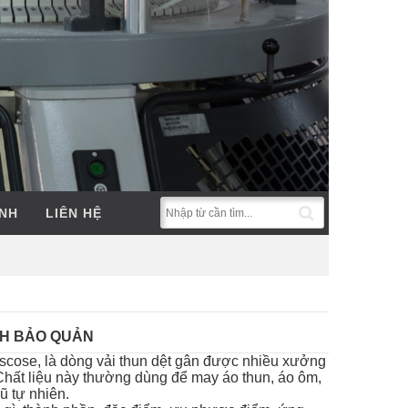
ẢNH
LIÊN HỆ
CH BẢO QUẢN
b viscose, là dòng vải thun dệt gân được nhiều xưởng
Chất liệu này thường dùng để may áo thun, áo ôm,
ũ tự nhiên.