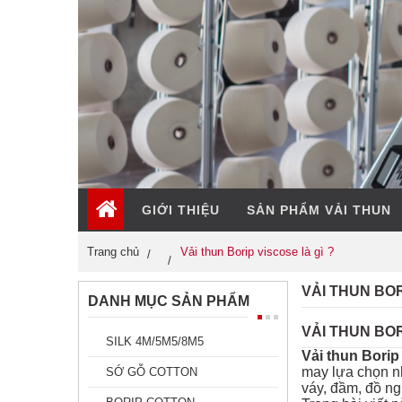
GIỚI THIỆU
SẢN PHẨM VẢI THUN
Trang chủ
Vải thun Borip viscose là gì ?
VẢI THUN BOR
DANH MỤC SẢN PHẨM
VẢI THUN BO
SILK 4M/5M5/8M5
Vải thun Borip
may lựa chọn nh
SỚ GỖ COTTON
váy, đầm, đồ ng