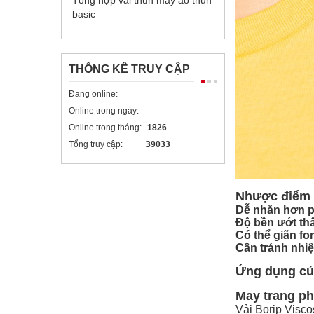
Tổng hợp vải thun may áo thun
basic
THỐNG KÊ TRUY CẬP
Đang online:
Online trong ngày:
Online trong tháng:
1826
Tổng truy cập:
39033
Nhược điểm c
Dễ nhăn hơn p
Độ bền ướt th
Có thể giãn fo
Cần tránh nhiệ
Ứng dụng của
May trang p
Vải Borip Visco