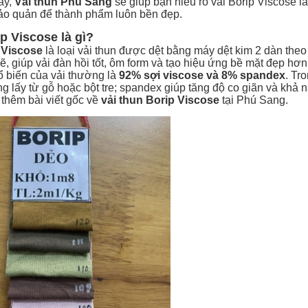
ày,
Vải thun Phú Sang
sẽ giúp bạn hiểu rõ vải Borip Viscose l
ảo quản để thành phẩm luôn bền đẹp.
p Viscose là gì?
 Viscose
là loại vải thun được dệt bằng máy dệt kim 2 dàn theo
ẽ, giúp vải đàn hồi tốt, ôm form và tạo hiệu ứng bề mặt đẹp hơn 
 biến của vải thường là
92% sợi viscose và 8% spandex
. Tr
ng lấy từ gỗ hoặc bột tre; spandex giúp tăng độ co giãn và khả 
thêm bài viết gốc về
vải thun Borip Viscose
tại Phú Sang.