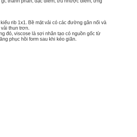
à gì, thành phần, đặc điểm, ưu nhược điểm, ứng
 kiểu rib 1x1. Bề mặt vải có các đường gân nổi và
vải thun trơn.
ong đó, viscose là sợi nhân tạo có nguồn gốc từ
năng phục hồi form sau khi kéo giãn.