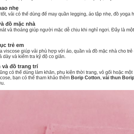
hao nhẹ
tốt, vải có thể dùng để may quần legging, áo tập nhẹ, đồ yoga h
và đồ mặc nhà
mát và thoáng giúp người mặc dễ chịu khi nghỉ ngơi. Đây là m
ục trẻ em
viscose giúp vải phù hợp với áo, quần và đồ mặc nhà cho trẻ e
dày và kiểm tra kỹ độ co giãn.
và đồ trang trí
ng có thể dùng làm khăn, phụ kiện thời trang, vỏ gối hoặc một số
scose, bạn có thể tham khảo thêm
Borip Cotton
,
vải thun Bori
ệu.