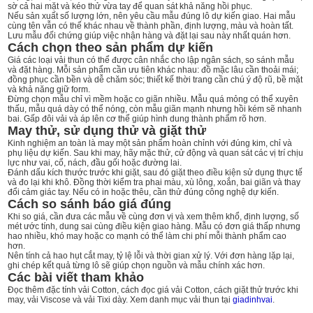
sờ cả hai mặt và kéo thử vừa tay để quan sát khả năng hồi phục.
Nếu sản xuất số lượng lớn, nên yêu cầu mẫu đúng lô dự kiến giao. Hai mẫu
cùng tên vẫn có thể khác nhau về thành phần, định lượng, màu và hoàn tất.
Lưu mẫu đối chứng giúp việc nhận hàng và đặt lại sau này nhất quán hơn.
Cách chọn theo sản phẩm dự kiến
Giá các loại vải thun có thể được cân nhắc cho lập ngân sách, so sánh mẫu
và đặt hàng. Mỗi sản phẩm cần ưu tiên khác nhau: đồ mặc lâu cần thoải mái;
đồng phục cần bền và dễ chăm sóc; thiết kế thời trang cần chú ý độ rũ, bề mặt
và khả năng giữ form.
Đừng chọn mẫu chỉ vì mềm hoặc co giãn nhiều. Mẫu quá mỏng có thể xuyên
thấu, mẫu quá dày có thể nóng, còn mẫu giãn mạnh nhưng hồi kém sẽ nhanh
bai. Gấp đôi vải và áp lên cơ thể giúp hình dung thành phẩm rõ hơn.
May thử, sử dụng thử và giặt thử
Kinh nghiệm an toàn là may một sản phẩm hoàn chỉnh với đúng kim, chỉ và
phụ liệu dự kiến. Sau khi may, hãy mặc thử, cử động và quan sát các vị trí chịu
lực như vai, cổ, nách, đầu gối hoặc đường lai.
Đánh dấu kích thước trước khi giặt, sau đó giặt theo điều kiện sử dụng thực tế
và đo lại khi khô. Đồng thời kiểm tra phai màu, xù lông, xoắn, bai giãn và thay
đổi cảm giác tay. Nếu có in hoặc thêu, cần thử đúng công nghệ dự kiến.
Cách so sánh báo giá đúng
Khi so giá, cần đưa các mẫu về cùng đơn vị và xem thêm khổ, định lượng, số
mét ước tính, dung sai cùng điều kiện giao hàng. Mẫu có đơn giá thấp nhưng
hao nhiều, khó may hoặc co mạnh có thể làm chi phí mỗi thành phẩm cao
hơn.
Nên tính cả hao hụt cắt may, tỷ lệ lỗi và thời gian xử lý. Với đơn hàng lặp lại,
ghi chép kết quả từng lô sẽ giúp chọn nguồn và mẫu chính xác hơn.
Các bài viết tham khảo
Đọc thêm
đặc tính vải Cotton
,
cách đọc giá vải Cotton
,
cách giặt thử trước khi
may
,
vải Viscose
và
vải Tixi dày
. Xem danh mục
vải thun
tại
giadinhvai
.