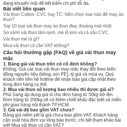
đang khuyến mãi để tiết kiệm chi phí tối đa.
Bài viết liên quan
Vải thun Cotton, CVC hay TC: Nên chọn loại nào để may áo
thun?
Top 10 loại vải thun may áo thun đẹp, thoáng mát nhất
So sánh vải thun tăm lạnh, mè lỗ kim và cá sấu CVC
Vải thun mè là gì?
Mua vải thun có cần VAT không?
Câu hỏi thường gặp (FAQ) về giá vải thun may
mặc
1. Bảng giá vải thun trên có cố định không?
Không. Giá các loại vải thun may mặc thay đổi theo biến
động nguyên liệu (bông, sợi PE), tỷ giá và mùa vụ. Quý
khách nên liên hệ hotline để nhận báo giá cập nhật theo
từng đơn hàng cụ thể.
2. Mua vải thun số lượng bao nhiêu thì được giá sỉ?
Phú Sang áp dụng giá sỉ cho đơn hàng từ 50kg trở lên.
Đơn hàng từ 200kg sẽ có thêm chiết khấu đặc biệt và miễn
phí giao hàng nội thành TP.HCM.
3. Giá vải đã bao gồm VAT chưa?
Bảng giá niêm yết là giá chưa bao gồm VAT. Khách hàng
cần xuất hóa đơn vui lòng báo trước, chi tiết tham khảo bài
viết
Mua vải thun có cần VAT?