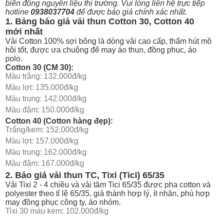
biến động nguyên liệu thị trường. Vui lòng liên hệ trực tiếp
hotline
0938037704
để được báo giá chính xác nhất.
1. Bảng báo giá vải thun Cotton 30, Cotton 40
mới nhất
Vải
Cotton 100% sợi bông
là dòng vải cao cấp, thấm hút mồ
hôi tốt, được ưa chuộng để may áo thun, đồng phục, áo
polo.
Cotton 30 (CM 30):
Màu trắng: 132.000đ/kg
Màu lợt: 135.000đ/kg
Màu trung: 142.000đ/kg
Màu đậm: 150.000đ/kg
Cotton 40 (Cotton hàng đẹp):
Trắng/kem: 152.000đ/kg
Màu lợt: 157.000đ/kg
Màu trung: 162.000đ/kg
Màu đậm: 167.000đ/kg
2. Báo giá vải thun TC, Tixi (Tici) 65/35
Vải
Tixi 2 - 4 chiều
và
vải tăm Tici 65/35
được pha cotton và
polyester theo tỉ lệ 65/35, giá thành hợp lý, ít nhăn, phù hợp
may đồng phục công ty, áo nhóm.
Tixi 30 màu kem: 102.000đ/kg