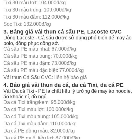
Tixi 30 màu lợt: 104.000đ/kg
Tixi 30 màu trung: 109.000đ/kg
Tixi 30 màu đậm: 112.000đ/kg
Sọc Tixi: 132.000đ/kg
3. Bảng giá vải thun cá sấu PE, Lacoste CVC
Dòng
Lacoste - Cá sấu
được sử dụng phổ biến để may áo
polo, đồng phục công sở.
Cá sấu PE màu nhạt: 67.000đ/kg
Cá sấu PE màu trung: 70.000đ/kg
Cá sấu PE màu đậm: 73.000đ/kg
Cá sấu PE màu đặc biệt: 77.000đ/kg
Vải thun Cá Sấu CVC
: liên hệ báo giá
4. Báo giá vải thun da cá, da cá Tixi, da cá PE
Vải
Da cá Tixi - PE
là chất liệu lý tưởng để may áo hoodie,
áo khoác nỉ, đồ ngủ.
Da cá Tixi trắng/kem: 95.000đ/kg
Da cá Tixi màu lợt: 100.000đ/kg
Da cá Tixi màu trung: 105.000đ/kg
Da cá Tixi màu đậm: 110.000đ/kg
Da cá PE đồng màu: 82.000đ/kg
Da cá PE muối tiêu lợt: 87.000đ/kg