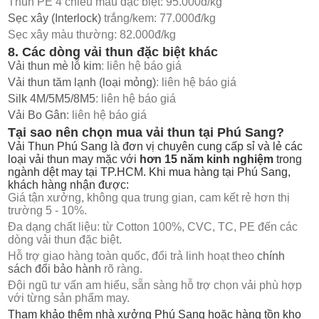
Thun PE 4 chiều màu đặc biệt: 95.000đ/kg
Sẹc xây (Interlock)
trắng/kem: 77.000đ/kg
Sẹc xây màu thường: 82.000đ/kg
8. Các dòng vải thun đặc biệt khác
Vải thun mè lỗ kim
: liên hệ báo giá
Vải thun tăm lạnh (loại mỏng)
: liên hệ báo giá
Silk 4M/5M5/8M5
: liên hệ báo giá
Vải Bo Gân
: liên hệ báo giá
Tại sao nên chọn mua vải thun tại Phú Sang?
Vải Thun Phú Sang là đơn vị chuyên cung cấp sỉ và lẻ các
loại vải thun may mặc với
hơn 15 năm kinh nghiệm
trong
ngành dệt may tại TP.HCM. Khi mua hàng tại Phú Sang,
khách hàng nhận được:
Giá tận xưởng, không qua trung gian, cam kết rẻ hơn thị
trường 5 - 10%.
Đa dạng chất liệu: từ Cotton 100%, CVC, TC, PE đến các
dòng vải thun đặc biệt.
Hỗ trợ giao hàng toàn quốc, đổi trả linh hoạt theo
chính
sách đổi bảo hành
rõ ràng.
Đội ngũ tư vấn am hiểu, sẵn sàng hỗ trợ chọn vải phù hợp
với từng sản phẩm may.
Tham khảo thêm
nhà xưởng Phú Sang
hoặc
hàng tồn kho