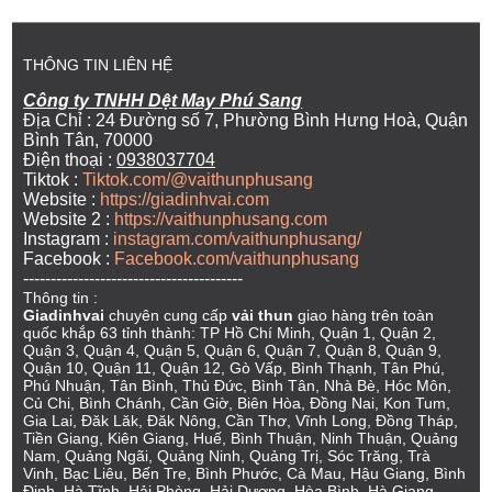
THÔNG TIN LIÊN HỆ
Công ty TNHH Dệt May Phú Sang
Địa Chỉ : 24 Đường số 7, Phường Bình Hưng Hoà, Quận
Bình Tân, 70000
Điện thoại :
0938037704
Tiktok :
Tiktok.com/@vaithunphusang
Website :
https://giadinhvai.com
Website 2 :
https://vaithunphusang.com
Instagram :
instagram.com/vaithunphusang/
Facebook :
Facebook.com/vaithunphusang
----------------------------------------
Thông tin :
Giadinhvai
chuyên cung cấp
vải thun
giao hàng trên toàn
quốc khắp 63 tỉnh thành: TP Hồ Chí Minh, Quận 1, Quận 2,
Quận 3, Quận 4, Quận 5, Quận 6, Quận 7, Quận 8, Quận 9,
Quận 10, Quận 11, Quận 12, Gò Vấp, Bình Thạnh, Tân Phú,
Phú Nhuận, Tân Bình, Thủ Đức, Bình Tân, Nhà Bè, Hóc Môn,
Củ Chi, Bình Chánh, Cần Giờ, Biên Hòa, Đồng Nai, Kon Tum,
Gia Lai, Đăk Lăk, Đăk Nông, Cần Thơ, Vĩnh Long, Đồng Tháp,
Tiền Giang, Kiên Giang, Huế, Bình Thuận, Ninh Thuận, Quảng
Nam, Quảng Ngãi, Quảng Ninh, Quảng Trị, Sóc Trăng, Trà
Vinh, Bạc Liêu, Bến Tre, Bình Phước, Cà Mau, Hậu Giang, Bình
Định, Hà Tĩnh, Hải Phòng, Hải Dương, Hòa Bình, Hà Giang,