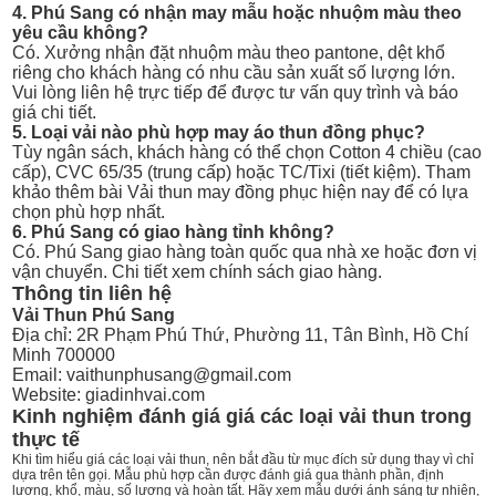
4. Phú Sang có nhận may mẫu hoặc nhuộm màu theo
yêu cầu không?
Có. Xưởng nhận đặt nhuộm màu theo pantone, dệt khổ
riêng cho khách hàng có nhu cầu sản xuất số lượng lớn.
Vui lòng liên hệ trực tiếp để được tư vấn quy trình và báo
giá chi tiết.
5. Loại vải nào phù hợp may áo thun đồng phục?
Tùy ngân sách, khách hàng có thể chọn Cotton 4 chiều (cao
cấp), CVC 65/35 (trung cấp) hoặc TC/Tixi (tiết kiệm). Tham
khảo thêm bài
Vải thun may đồng phục hiện nay
để có lựa
chọn phù hợp nhất.
6. Phú Sang có giao hàng tỉnh không?
Có. Phú Sang giao hàng toàn quốc qua nhà xe hoặc đơn vị
vận chuyển. Chi tiết xem
chính sách giao hàng
.
Thông tin liên hệ
Vải Thun Phú Sang
Địa chỉ: 2R Phạm Phú Thứ, Phường 11, Tân Bình, Hồ Chí
Minh 700000
Email: vaithunphusang@gmail.com
Website:
giadinhvai.com
Kinh nghiệm đánh giá giá các loại vải thun trong
thực tế
Khi tìm hiểu giá các loại vải thun, nên bắt đầu từ mục đích sử dụng thay vì chỉ
dựa trên tên gọi. Mẫu phù hợp cần được đánh giá qua thành phần, định
lượng, khổ, màu, số lượng và hoàn tất. Hãy xem mẫu dưới ánh sáng tự nhiên,